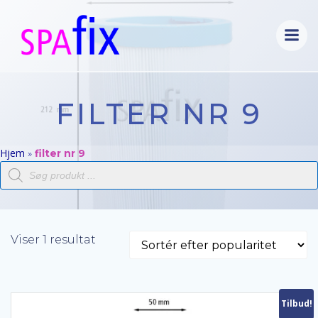
Videre
til
indhold
FILTER NR 9
Hjem
»
filter nr 9
Products
search
Viser 1 resultat
Tilbud!