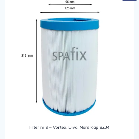
Filter nr 9 – Vortex, Diva, Nord Kap 8234