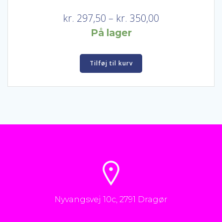
Prisinterval:
kr.
297,50
–
kr.
350,00
kr. 297,50
På lager
til
kr. 350,00
Tilføj til kurv
Nyvangsvej 10c, 2791 Dragør