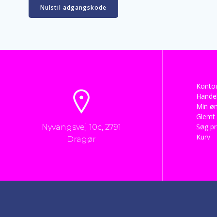
Nulstil adgangskode
Kontoi
Handel
Min øn
Glemt
Søg p
Nyvangsvej 10c, 2791
Kurv
Dragør