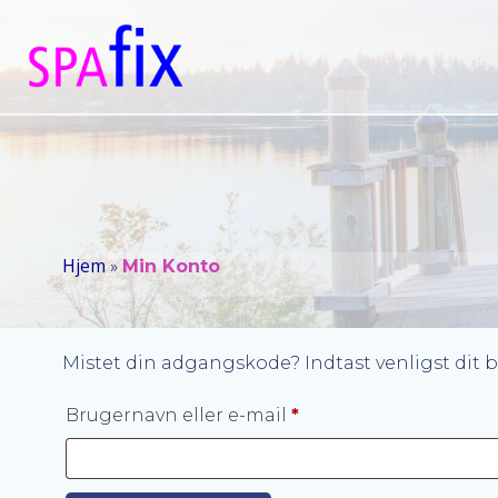
Videre
til
indhold
Hjem
»
Min Konto
Mistet din adgangskode? Indtast venligst dit b
Påkrævet
Brugernavn eller e-mail
*