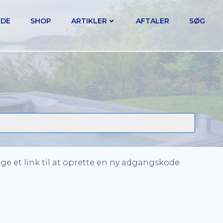
IDE
SHOP
ARTIKLER
AFTALER
SØG
ge et link til at oprette en ny adgangskode.