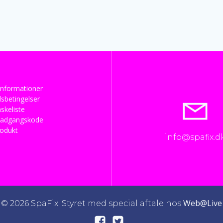
nformationer
sbetingelser
skeliste
 adgangskode
rodukt
info@spafix.d
Web@Live
© 2026 SpaFix. Styret med special aftale hos