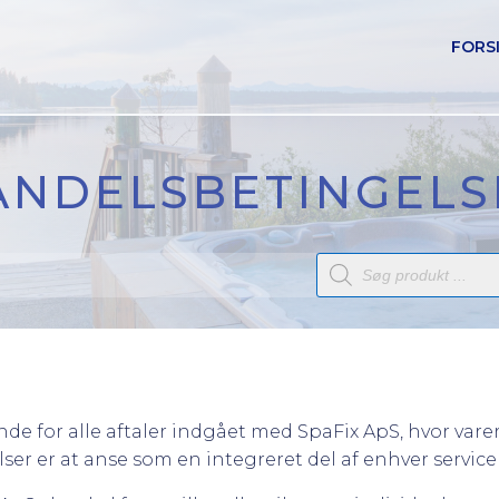
FORS
ANDELSBETINGELS
Products
search
for alle aftaler indgået med SpaFix ApS, hvor varer e
r er at anse som en integreret del af enhver service