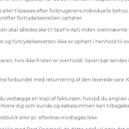
s eller tilpasses efter forbrugerens individuelle behov,
orefter fortrydelsesretten ophører.
ten skal således ske til SpaFix ApS inden ovennævnte 
t og fortrydelsesretten ikke er ophørt i henhold til ov
varen, hvis ikke fristen er overholdt. Varen bør sendes 
rne forbundet med returnering af den leverede vare.
du vedlægge en kopi af fakturaen, hvorpå du angiver 
ntificere dig som kunde og købesummen kan tilbagebeta
tbutik eller pr. efterkrav modtages ikke.