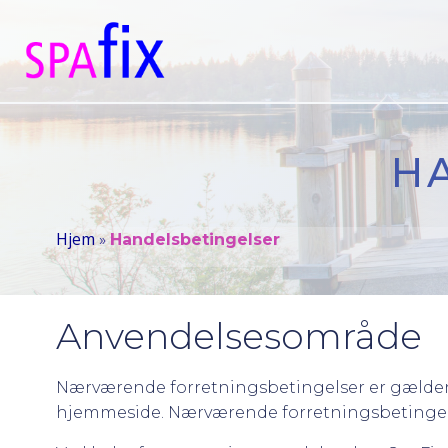
Videre
til
indhold
H
Hjem
»
Handelsbetingelser
Anvendelsesområde
Nærværende forretningsbetingelser er gældende 
hjemmeside. Nærværende forretningsbetingelse