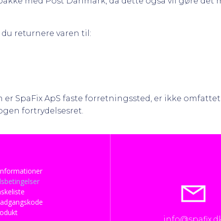
 pakke med Post Danmark, da dette også vil gøre det 
du returnere varen til:
 er SpaFix ApS faste forretningssted, er ikke omfattet
ogen fortrydelsesret.
nformationer
sbetingelser
skeliste
 adgangskode
rodukt
info@spafix.d