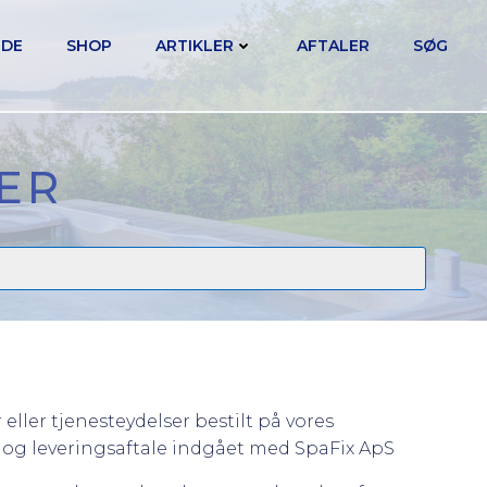
IDE
SHOP
ARTIKLER
AFTALER
SØG
ER
ller tjenesteydelser bestilt på vores
 og leveringsaftale indgået med SpaFix ApS