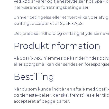
Ved køb af varer og tjenesteydelser hos SpaFix 
nærværende forretningsbetingelser.
Enhver betingelse eller ethvert vilkår, der af
skriftligt accepteret af SpaFix ApS.
Det præcise indhold og omfang af ydelserne vil
Produktinformation
På SpaFix ApS hjemmeside kan der findes oplys
eller spørgsmål kan der sendes en forespørgse
Bestilling
Når du som kunde indgår en aftale med SpaFix A
og tjenesteydelser, der skal fremstilles eller t
accepteret af begge parter.