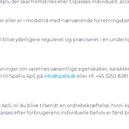
ApS, der skal fremstilles eller tilpasses individuelt, 
viger eller er i modstrid med nærværende forretningsb
 blive yderligere reguleret og præciseret i en underl
ninger om varernes væsentlige egenskaber, karakteris
info@spafix.dk
l til SpaFix ApS på
eller tlf. +45 3250 8281
pS, vil du blive tilsendt en ordrebekræftelse, hvori k
ilpasses efter forbrugerens individuelle behov er først 