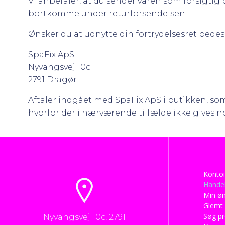
Vi anbefaler, at du sender varen som forsigtig
bortkomme under returforsendelsen.
Ønsker du at udnytte din fortrydelsesret bedes 
SpaFix ApS
Nyvangsvej 10c
2791 Dragør
Aftaler indgået med SpaFix ApS i butikken, som
hvorfor der i nærværende tilfælde ikke gives n
Kontoi
Handel
Min øn
Glemt
Søg p
Nyvangsvej 10c, 2791