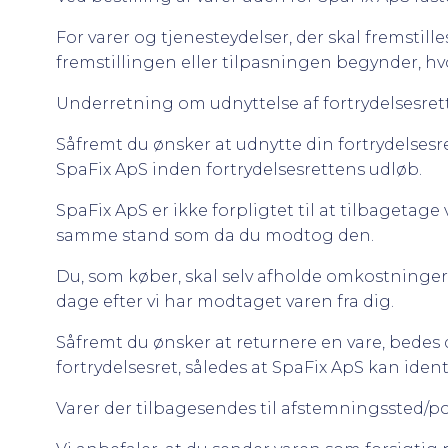
For varer og tjenesteydelser, der skal fremstille
fremstillingen eller tilpasningen begynder, hv
Underretning om udnyttelse af fortrydelsesret
Såfremt du ønsker at udnytte din fortrydelsesre
SpaFix ApS inden fortrydelsesrettens udløb.
SpaFix ApS er ikke forpligtet til at tilbagetage 
samme stand som da du modtog den.
Du, som køber, skal selv afholde omkostninge
dage efter vi har modtaget varen fra dig.
Såfremt du ønsker at returnere en vare, bedes 
fortrydelsesret, således at SpaFix ApS kan ide
Varer der tilbagesendes til afstemningssted/pos