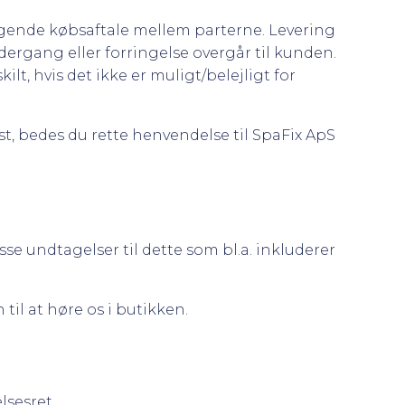
iggende købsaftale mellem parterne. Levering
ergang eller forringelse overgår til kunden.
lt, hvis det ikke er muligt/belejligt for
st, bedes du rette henvendelse til SpaFix ApS
sse undtagelser til dette som bl.a. inkluderer
til at høre os i butikken.
lsesret.