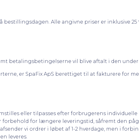
 bestillingsdagen. Alle angivne priser er inklusive 2
samt betalingsbetingelserne vil blive aftalt i den unde
rterne, er SpaFix ApS berettiget til at fakturere for
emstilles eller tilpasses efter forbrugerens individuell
 forbehold for længere leveringstid, såfremt den påg
fsender vi ordrer i løbet af 1-2 hverdage, men i forbi
en leveres.