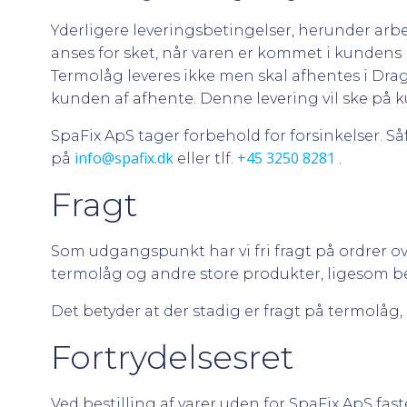
Yderligere leveringsbetingelser, herunder arb
anses for sket, når varen er kommet i kundens 
Termolåg leveres ikke men skal afhentes i Dragør
kunden af afhente. Denne levering vil ske på
SpaFix ApS tager forbehold for forsinkelser. S
info@spafix.dk
+45 3250 8281
på
eller tlf.
.
Fragt
Som udgangspunkt har vi fri fragt på ordrer ove
termolåg og andre store produkter, ligesom be
Det betyder at der stadig er fragt på termolåg,
Fortrydelsesret
Ved bestilling af varer uden for SpaFix ApS fas