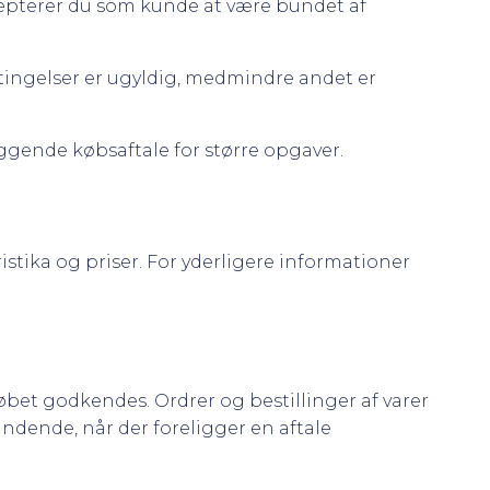
accepterer du som kunde at være bundet af
etingelser er ugyldig, medmindre andet er
iggende købsaftale for større opgaver.
tika og priser. For yderligere informationer
øbet godkendes. Ordrer og bestillinger af varer
bindende, når der foreligger en aftale