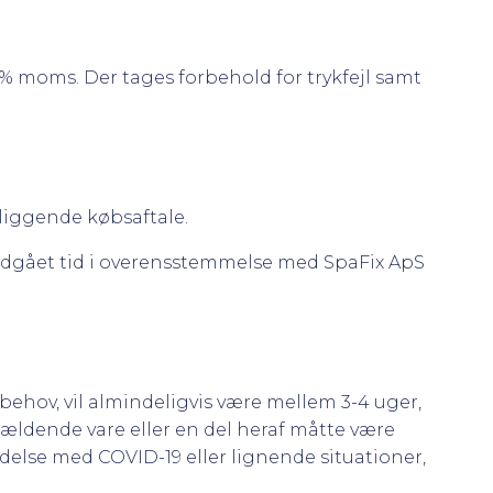
5 % moms. Der tages forbehold for trykfejl samt
rliggende købsaftale.
 medgået tid i overensstemmelse med SpaFix ApS
e behov, vil almindeligvis være mellem 3-4 uger,
ældende vare eller en del heraf måtte være
ndelse med COVID-19 eller lignende situationer,