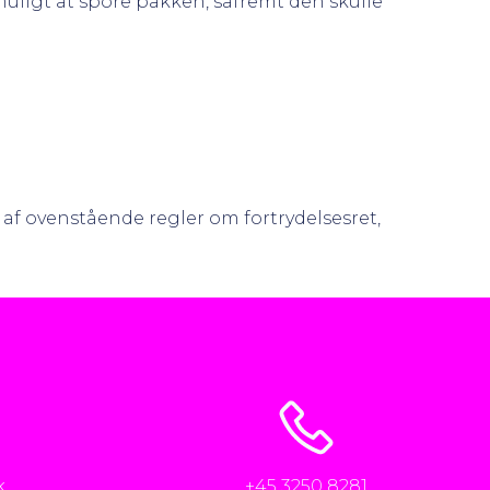
muligt at spore pakken, såfremt den skulle
 af ovenstående regler om fortrydelsesret,
k
+45 3250 8281