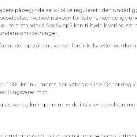
ejdets påbegyndelse, vil blive reguleret i den underl
besiddelse, hvorved risikoen for varens hændelige und
, som standard. Spafix ApS kan tilbyde levering særski
 kundens omkostninger.
åfremt der opstår en uventet forsinkelse eller bortkom
r 1.000 kr. inkl. moms, der købes online. Der er dog vi
stillingsvarer m.m.
 glasoverdækninger m.m. Er du i tvivl er du velkommen 
te forretningssted, har du som kunde 14 dages fortryde