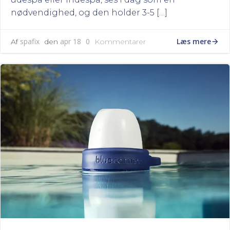
nødvendighed, og den holder 3-5 […]
Læs mere
spafix
apr 18
0
Af
den
Kommentarer