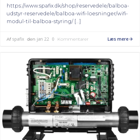
https://www.spafix.dk/shop/reservedele/balboa-
udstyr-reservedele/balboa-wifi-loesninger/wifi-
modul-til-balboa-styring/ […]
Læs mere
spafix
jan 22
0
Af
den
Kommentarer