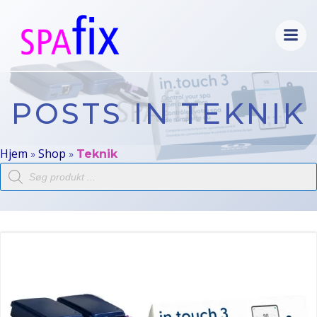
Videre
til
indhold
POSTS IN TEKNIK
Hjem
Shop
»
»
Teknik
Products
search