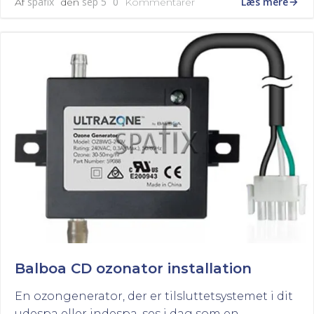
Læs mere
spafix
sep 5
0
Af
den
Kommentarer
Balboa CD ozonator installation
En ozongenerator, der er tilsluttetsystemet i dit
udespa eller indespa, ses i dag som en