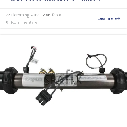
Flemming Aunel
feb 8
Af
den
Læs mere
0
Kommentarer