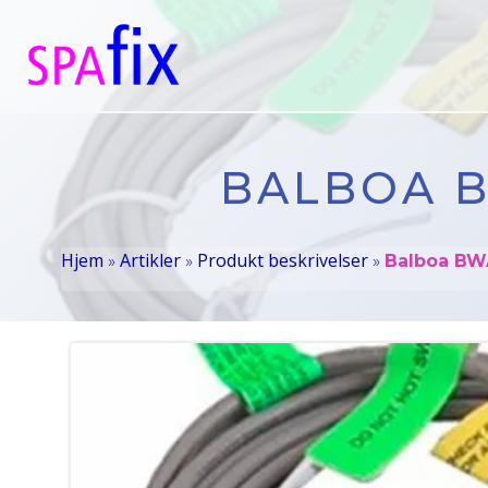
Videre
til
indhold
BALBOA B
Hjem
Artikler
Produkt beskrivelser
»
»
»
Balboa BWA