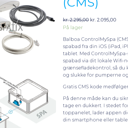
(CMS)
D
D
kr.
2.295,00
kr.
2.095,00
På lager
e
e
n
n
Balboa ControlMySpa (CMS) 
o
a
spabad fra din iOS (iPad, 
p
k
tablet. Med ControlMySpa-s
r
t
spabad via dit lokale Wifi-n
i
u
grænsefladekontrol, så du 
og slukke for pumperne og e
n
e
d
l
Gratis CMS kode medfølger
e
l
På denne måde kan du sikre d
l
e
tage en dukkert. I stedet f
i
p
toppanelet, lader appen dig
g
r
din smartphone eller table
e
i