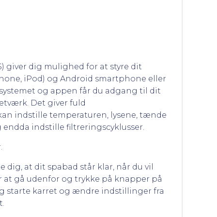
giver dig mulighed for at styre dit
iPhone, iPod) og Android smartphone eller
ystemet og appen får du adgang til dit
etværk. Det giver fuld
kan indstille temperaturen, lysene, tænde
ndda indstille filtreringscyklusser.
.
ig, at dit spabad står klar, når du vil
or at gå udenfor og trykke på knapper på
 starte karret og ændre indstillinger fra
t.