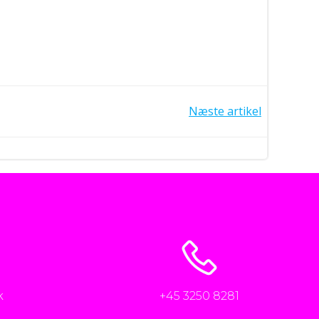
Næste artikel
n
k
+45 3250 8281