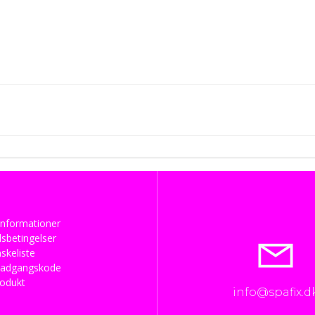
T
I
L
B
U
Post
D
navigatio
nformationer
sbetingelser
skeliste
 adgangskode
rodukt
info@spafix.d