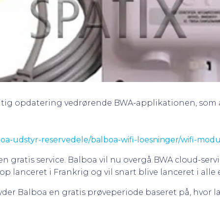
igtig opdatering vedrørende BWA-applikationen, so
oa-udstyr-reservedele/balboa-wifi-loesninger/wifi-modul
n gratis service. Balboa vil nu overgå BWA cloud-servi
nceret i Frankrig og vil snart blive lanceret i alle
byder Balboa en gratis prøveperiode baseret på, hvor