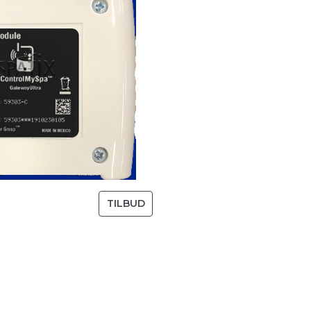
5
.
,
0
0
.
V
TILBUD
A
R
E
P
Å