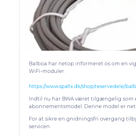
Balboa har netop informeret os om en v
WiFi-moduler:
https://www.spafix.dk/shop/reservedele/balb
Indtil nu har BWA været tilgængelig som e
abonnementsmodel. Denne model er netop la
For at sikre en gnidningsfri overgang til
servicen: