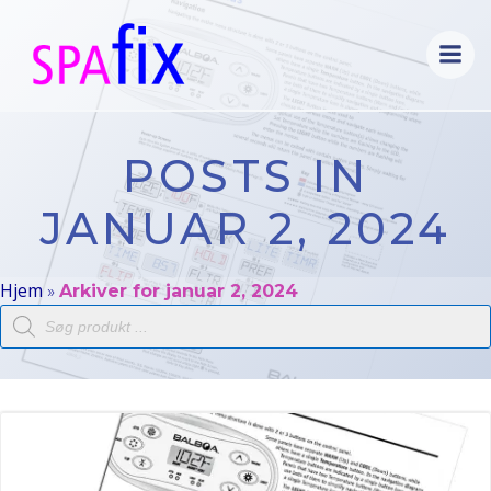
Videre
til
indhold
POSTS IN
JANUAR 2, 2024
Hjem
»
Arkiver for januar 2, 2024
Products
search