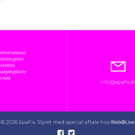
nformationer
sbetingelser
skeliste
 adgangskode
rodukt
info@spafix.d
Web@Live
© 2026 SpaFix. Styret med special aftale hos