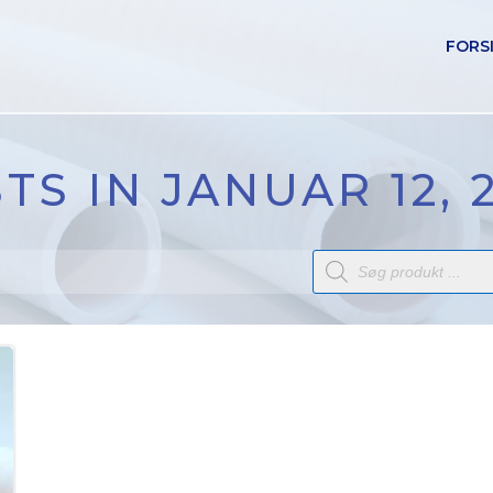
FORS
TS IN JANUAR 12, 
Products
search