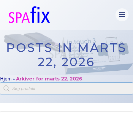
Videre
til
indhold
POSTS IN MARTS
22, 2026
Hjem
»
Arkiver for marts 22, 2026
Products
search