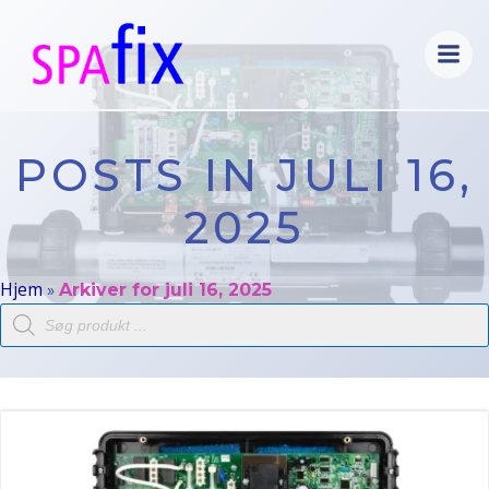
Videre
til
indhold
POSTS IN JULI 16,
2025
Hjem
»
Arkiver for juli 16, 2025
Products
search