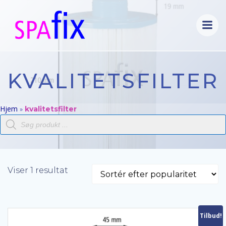
Videre
til
indhold
KVALITETSFILTER
Hjem
»
kvalitetsfilter
Products
search
Viser 1 resultat
Tilbud!