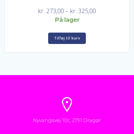
Prisinterval:
kr.
273,00
–
kr.
325,00
kr. 273,00
På lager
til
kr. 325,00
Tilføj til kurv
Nyvangsvej 10c, 2791 Dragør