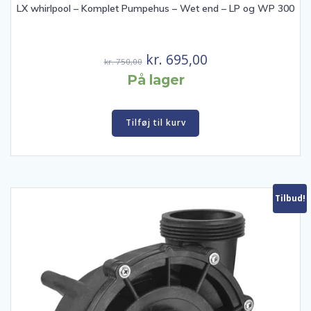
LX whirlpool – Komplet Pumpehus – Wet end – LP og WP 300
Den
Den
kr.
695,00
kr.
750,00
oprindelige
aktuelle
På lager
pris
pris
var:
er:
Tilføj til kurv
kr. 750,00.
kr. 695,00.
Tilbud!