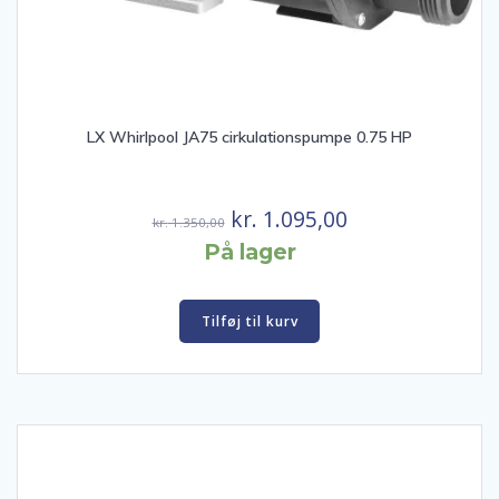
LX Whirlpool JA75 cirkulationspumpe 0.75 HP
Den
Den
kr.
1.095,00
kr.
1.350,00
oprindelige
aktuelle
På lager
pris
pris
var:
er:
Tilføj til kurv
kr. 1.350,00.
kr. 1.095,00.