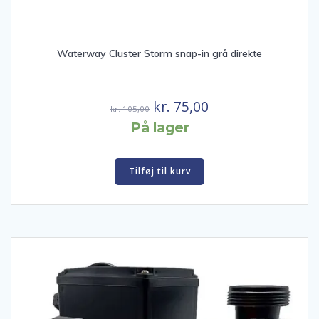
Waterway Cluster Storm snap-in grå direkte
Den
Den
kr.
75,00
kr.
105,00
oprindelige
aktuelle
På lager
pris
pris
var:
er:
Tilføj til kurv
kr. 105,00.
kr. 75,00.