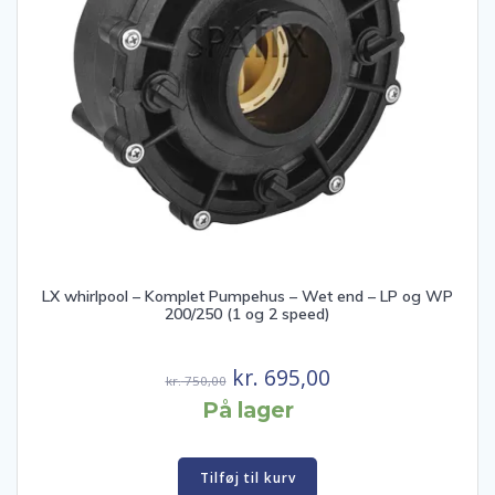
LX whirlpool – Komplet Pumpehus – Wet end – LP og WP
200/250 (1 og 2 speed)
Den
Den
kr.
695,00
kr.
750,00
oprindelige
aktuelle
På lager
pris
pris
var:
er:
Tilføj til kurv