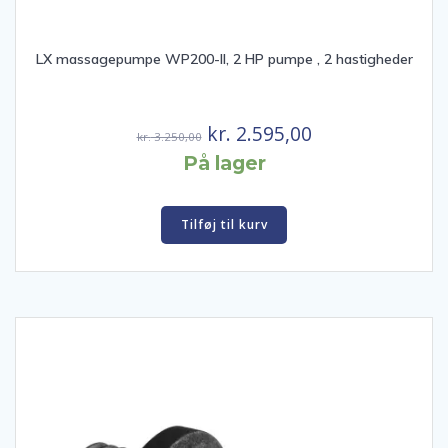
LX massagepumpe WP200-II, 2 HP pumpe , 2 hastigheder
Den
Den
kr.
2.595,00
kr.
3.250,00
oprindelige
aktuelle
På lager
pris
pris
var:
er:
Tilføj til kurv
kr. 3.250,00.
kr. 2.595,00.