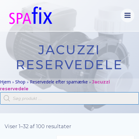
Videre
til
indhold
JACUZZI
RESERVEDELE
Hjem
Shop
Reservedele efter spamærke
»
»
»
Jacuzzi
reservedele
Products
search
Viser 1–32 af 100 resultater