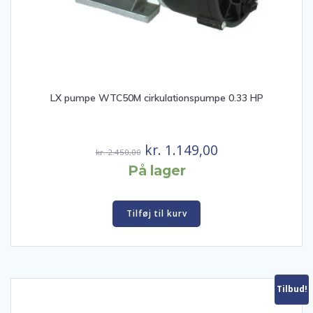
LX pumpe WTC50M cirkulationspumpe 0.33 HP
Den
Den
kr.
1.149,00
kr.
2.450,00
oprindelige
aktuelle
På lager
pris
pris
var:
er:
Tilføj til kurv
kr. 2.450,00.
kr. 1.149,00.
Tilbud!