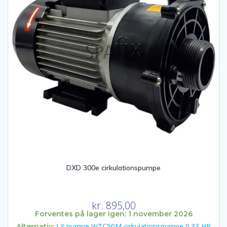
DXD 300e cirkulationspumpe
kr.
895,00
Forventes på lager igen: 1 november 2026
LX pumpe WTC50M cirkulationspumpe 0.33 HP
Alternativ: