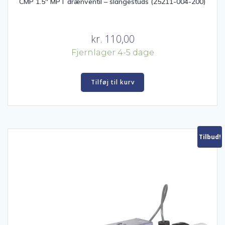
CMP 1.5″ MPT drænventil – slangestuds (25211-004-200)
kr.
110,00
Fjernlager 4-5 dage
Tilføj til kurv
Tilbud!