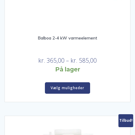
Balboa 2-4 kW varmeelement
Prisinterval:
kr.
365,00
–
kr.
585,00
kr. 365,00
På lager
til
Dette
kr. 585,00
Vælg muligheder
vare
har
flere
varianter.
Mulighederne
Tilbud!
kan
vælges
på