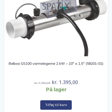
Balboa GS100 varmelegeme 2 kW – 10″ x 1,5″ (58201-01)
Den
Den
kr.
1.395,00
kr.
1.985,00
oprindelige
aktuelle
På lager
pris
pris
var:
er:
Tilføj til kurv
kr. 1.985,00.
kr. 1.395,00.