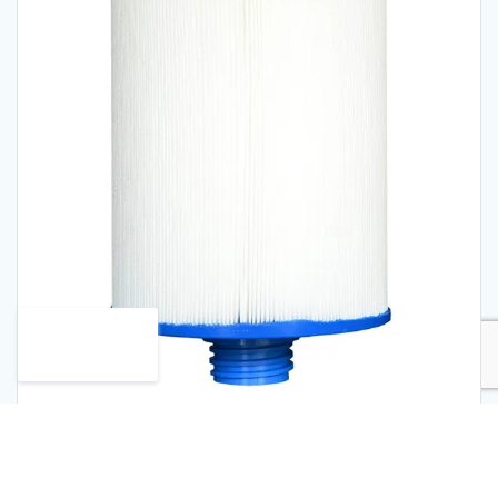
Pleatco Spa filter PWW50P3