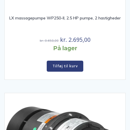
LX massagepumpe WP250-II, 2.5 HP pumpe, 2 hastigheder
Den
Den
kr.
2.695,00
kr.
3.450,00
oprindelige
aktuelle
På lager
pris
pris
var:
er:
Tilføj til kurv
kr. 3.450,00.
kr. 2.695,00.