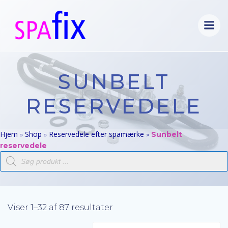
Videre
til
indhold
SUNBELT
RESERVEDELE
Hjem
Shop
Reservedele efter spamærke
»
»
»
Sunbelt
reservedele
Products
search
Viser 1–32 af 87 resultater