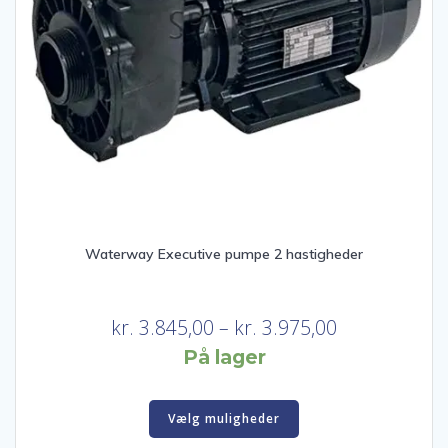
Waterway Executive pumpe 2 hastigheder
Prisinterval:
kr.
3.845,00
–
kr.
3.975,00
kr. 3.845,00
På lager
til
Dette
kr. 3.975,00
Vælg muligheder
vare
har