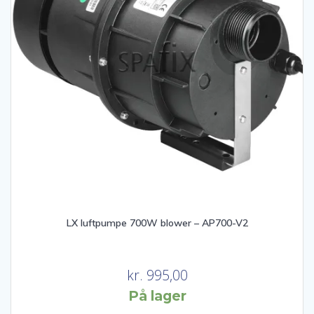
LX luftpumpe 700W blower – AP700-V2
kr.
995,00
På lager