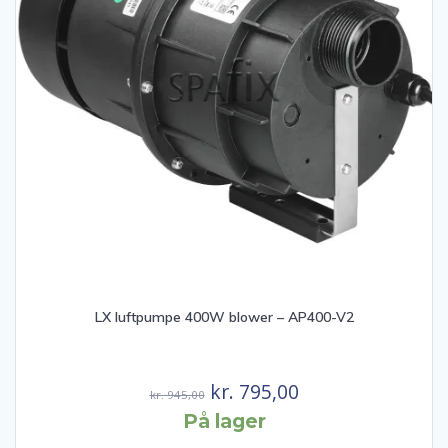
LX luftpumpe 400W blower – AP400-V2
Den
Den
kr.
795,00
kr.
945,00
oprindelige
aktuelle
På lager
pris
pris