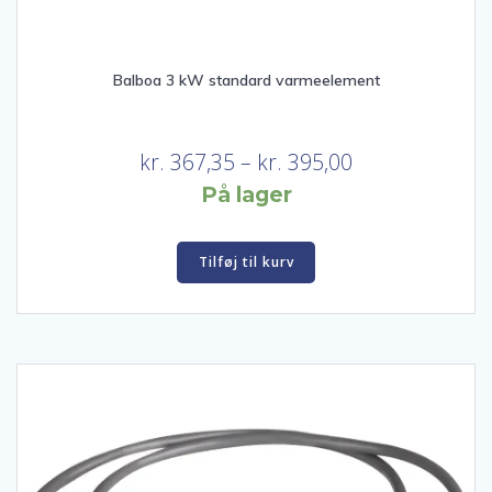
Balboa 3 kW standard varmeelement
Prisinterval:
kr.
367,35
–
kr.
395,00
kr. 367,35
På lager
til
kr. 395,00
Tilføj til kurv