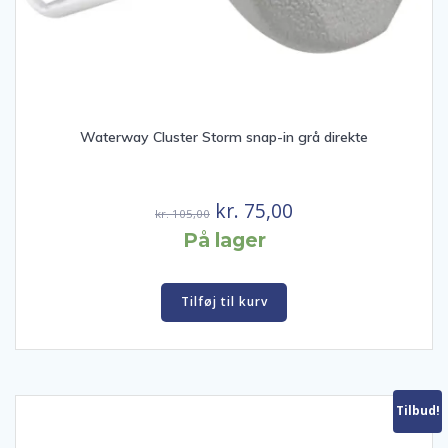
Waterway Cluster Storm snap-in grå direkte
Den
Den
kr.
75,00
kr.
105,00
oprindelige
aktuelle
På lager
pris
pris
var:
er:
Tilføj til kurv
kr. 105,00.
kr. 75,00.
Tilbud!