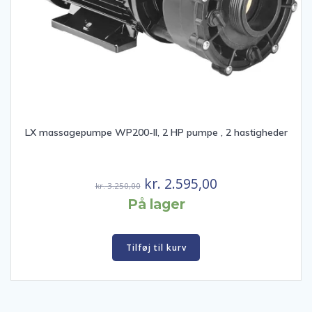
LX massagepumpe WP200-II, 2 HP pumpe , 2 hastigheder
Den
Den
kr.
2.595,00
kr.
3.250,00
oprindelige
aktuelle
På lager
pris
pris
var:
er:
Tilføj til kurv
kr. 3.250,00.
kr. 2.595,00.