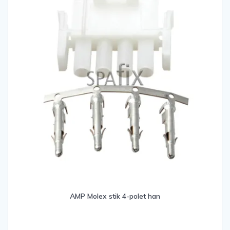
varesiden
AMP Molex stik 4-polet han