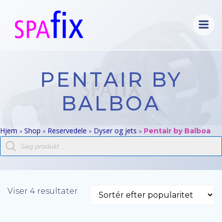
Videre
til
indhold
PENTAIR BY
BALBOA
Hjem
Shop
Reservedele
Dyser og jets
»
»
»
»
Pentair by Balboa
Products
search
Sorteret
Viser 4 resultater
efter
popularitet