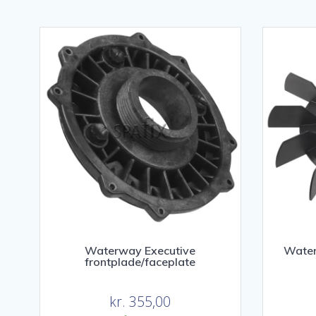
popularitet
Waterway Executive
Water
frontplade/faceplate
kr.
355,00