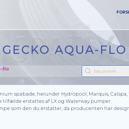
FORS
GECKO AQUA-FLO
Products
-flo
search
mium spabade, herunder Hydropool, Marquis, Calspa, 
re tilfælde erstattes af LX og Waterway pumper.
pe som den du erstatter, da producenten har designet 