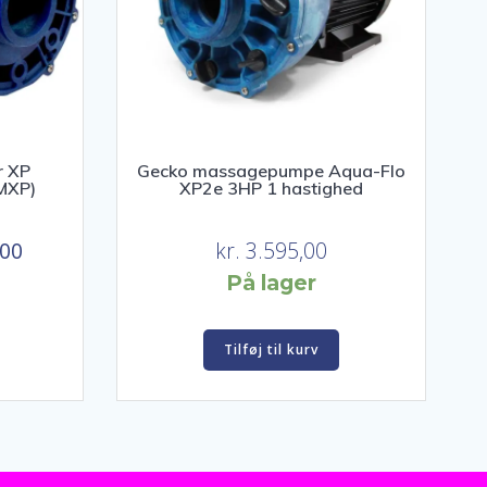
r XP
Gecko massagepumpe Aqua-Flo
MXP)
XP2e 3HP 1 hastighed
Den
,00
kr.
3.595,00
ge
aktuelle
På lager
pris
er:
Tilføj til kurv
00.
kr. 4.150,00.