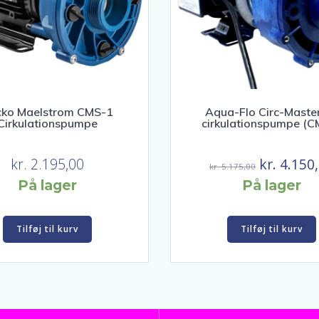
ko Maelstrom CMS-1
Aqua-Flo Circ-Maste
Cirkulationspumpe
cirkulationspumpe (C
Den
kr.
2.195,00
kr.
4.150
kr.
5.175,00
oprindeli
På lager
På lager
pris
var:
Tilføj til kurv
Tilføj til kurv
kr. 5.175,