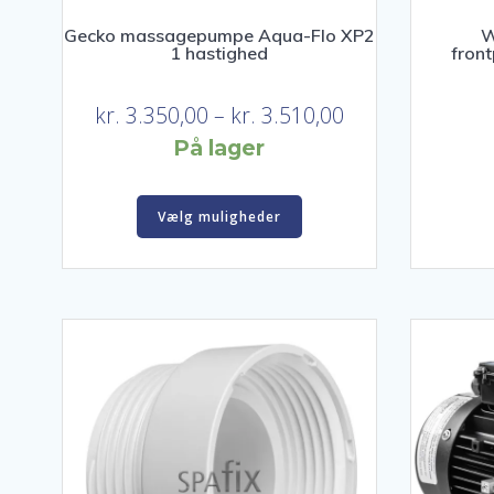
Gecko massagepumpe Aqua-Flo XP2
W
1 hastighed
fron
Prisinterval:
kr.
3.350,00
–
kr.
3.510,00
kr. 3.350,00
På lager
til
Dette
kr. 3.510,00
Vælg muligheder
vare
har
flere
varianter.
Mulighederne
kan
vælges
på
varesiden