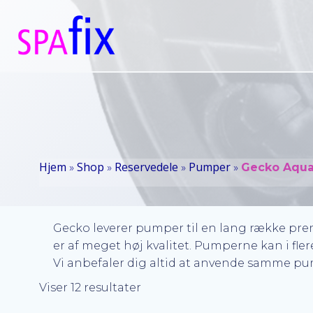
Videre
til
indhold
Hjem
Shop
Reservedele
Pumper
»
»
»
»
Gecko Aqua
Gecko leverer pumper til en lang række pre
er af meget høj kvalitet. Pumperne kan i fle
Vi anbefaler dig altid at anvende samme pum
Sorteret
Viser 12 resultater
efter