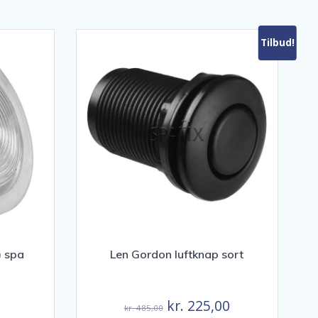
Tilbud!
 spa
Len Gordon luftknap sort
Den
Den
kr.
225,00
kr.
485,00