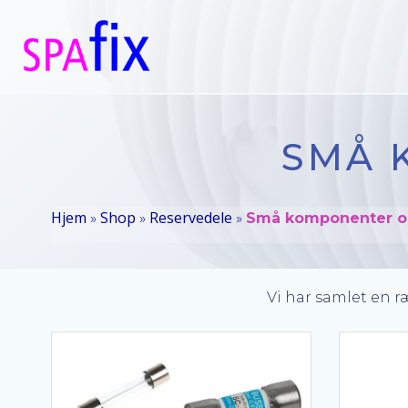
Videre
til
indhold
SMÅ 
Hjem
Shop
Reservedele
»
»
»
Små komponenter o
Vi har samlet en 