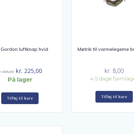
 Gordon luftknap hvid
Møtrik til varmelegeme 
Den
Den
kr.
225,00
kr.
8,00
r.
485,00
oprindelige
aktuelle
På lager
4-5 dage fjernlag
pris
pris
var:
er:
Tilføj til kurv
Tilføj til kurv
kr. 485,00.
kr. 225,00.