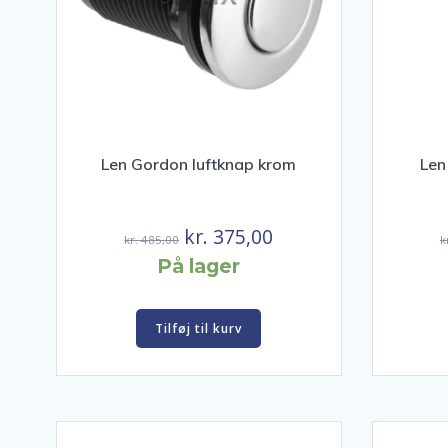
Len Gordon luftknap krom
Len
Den
Den
kr.
375,00
kr.
485,00
k
oprindelige
aktuelle
På lager
pris
pris
var:
er:
Tilføj til kurv
kr. 485,00.
kr. 375,00.