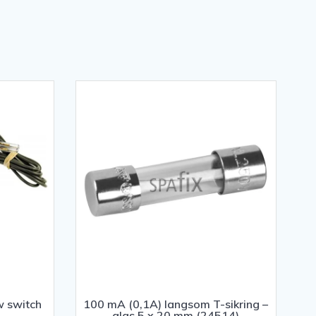
w switch
100 mA (0,1A) langsom T-sikring –
glas 5 x 20 mm (24514)