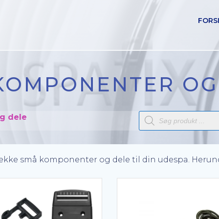
FORS
KOMPONENTER OG
Products
g dele
search
række små komponenter og dele til din udespa. Herund