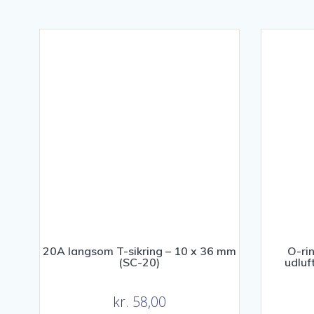
20A langsom T-sikring – 10 x 36 mm
O-ri
(SC-20)
udluf
kr.
58,00