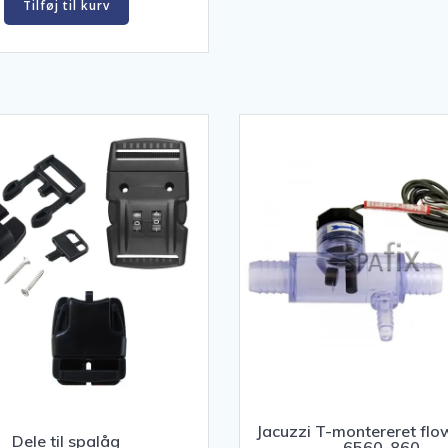
Tilføj til kurv
Jacuzzi T-montereret flo
Dele til spalåg
6560-860