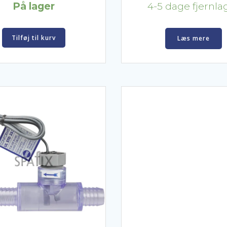
På lager
4-5 dage fjernla
Tilføj til kurv
Læs mere