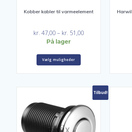
Kobber kabler til varmeelement
Harwil
Prisinterval:
kr.
47,00
–
kr.
51,00
kr. 47,00
På lager
til
Dette
kr. 51,00
Vælg muligheder
vare
har
flere
varianter.
Mulighederne
Tilbud!
kan
vælges
på
varesiden