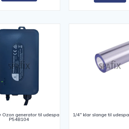
kr. 990,0
 Ozon generator til udespa
1/4″ klar slange til udes
P54B104