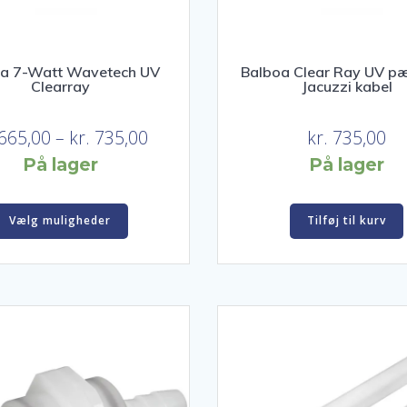
oa 7-Watt Wavetech UV
Balboa Clear Ray UV pær
Clearray
Jacuzzi kabel
Prisinterval:
665,00
–
kr.
735,00
kr.
735,00
kr. 665,00
På lager
På lager
til
Dette
kr. 735,00
Vælg muligheder
Tilføj til kurv
vare
har
flere
varianter.
Mulighederne
kan
vælges
på