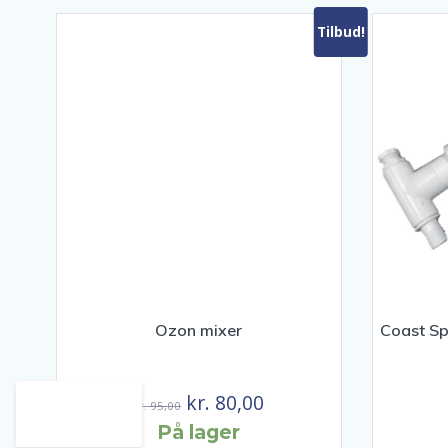
Tilbud!
Ozon mixer
Coast Sp
Den
Den
kr.
80,00
kr.
95,00
oprindelige
aktuelle
På lager