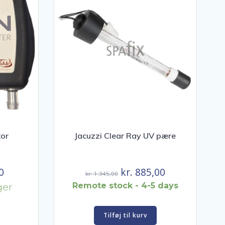
tor
Jacuzzi Clear Ray UV pære
Den
Den
Den
0
kr.
885,00
kr.
1.345,00
ge
aktuelle
oprindelige
aktuelle
ger
Remote stock - 4-5 days
pris
pris
pris
er:
var:
er:
Tilføj til kurv