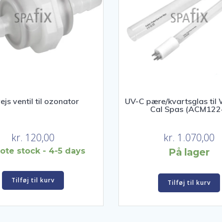
varesiden
ejs ventil til ozonator
UV-C pære/kvartsglas til 
Cal Spas (ACM122
kr.
120,00
kr.
1.070,00
te stock - 4-5 days
På lager
Tilføj til kurv
Tilføj til kurv