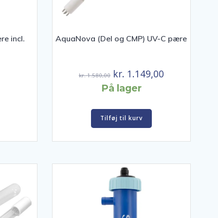
e incl.
AquaNova (Del og CMP) UV-C pære
Den
Den
kr.
1.149,00
kr.
1.580,00
oprindelige
aktuelle
På lager
pris
pris
var:
er:
Tilføj til kurv
kr. 1.580,00.
kr. 1.149,00.