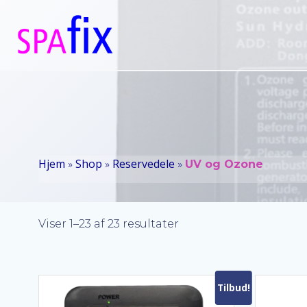
Videre
til
indhold
Hjem
Shop
Reservedele
»
»
»
UV og Ozone
Viser 1–23 af 23 resultater
Tilbud!