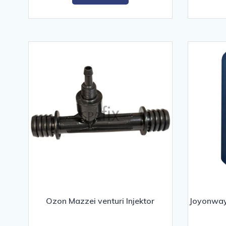
kr. 1.295,00.
kr. 895,00.
Ozon Mazzei venturi Injektor
Joyonway