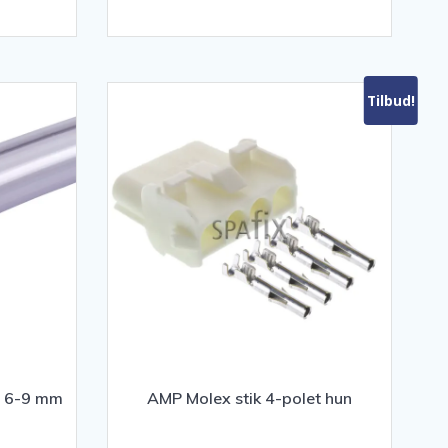
0.
kr. 625,00.
kr. 1.345,00.
kr. 885,00.
Tilbud!
pa 6-9 mm
AMP Molex stik 4-polet hun