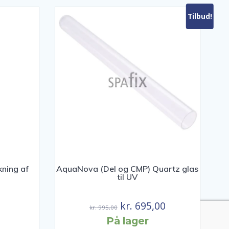
Tilbud!
AquaNova (Del og CMP) Quartz glas
kning af
til UV
Den
Den
kr.
695,00
kr.
995,00
oprindelige
aktuelle
På lager