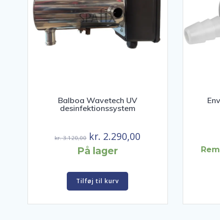
Balboa Wavetech UV
Env
desinfektionssystem
Den
Den
kr.
2.290,00
kr.
3.120,00
oprindelige
aktuelle
På lager
Remo
pris
pris
var:
er:
Tilføj til kurv
kr. 3.120,00.
kr. 2.290,00.