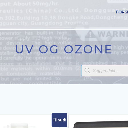
FORS
UV OG OZONE
Products
search
Tilbud!