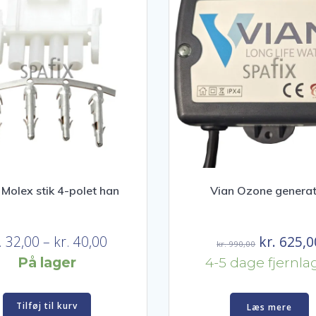
Molex stik 4-polet han
Vian Ozone genera
Prisinterval:
Den
.
32,00
–
kr.
40,00
kr.
625,0
kr.
990,00
kr. 32,00
oprindeli
På lager
4-5 dage fjernla
til
pris
kr. 40,00
var:
Tilføj til kurv
Læs mere