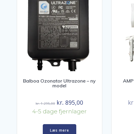
Balboa Ozonator Ultrazone – ny
AMP 
model
Den
Den
kr.
895,00
kr
kr.
1.295,00
oprindelige
aktuelle
4-5 dage fjernlager
pris
pris
var:
er:
Læs mere