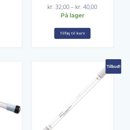
Prisinterval:
kr.
32,00
–
kr.
40,00
kr. 32,00
På lager
til
kr. 40,00
Tilføj til kurv
Tilbud!