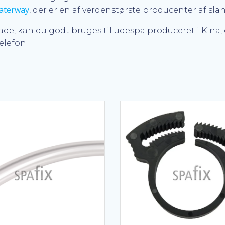
aterway
, der er en af verdenstørste producenter af sla
bade, kan du godt bruges til udespa produceret i Kin
telefon