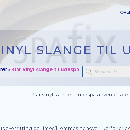
FORS
INYL SLANGE TIL
Products
 rør
»
Klar vinyl slange til udespa
search
Klar vinyl slange til udespa anvendes d
s udover fitting og limes/klemmes henover. Derfor er 