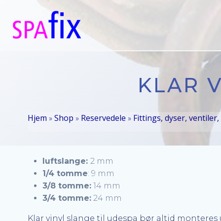
Videre
til
indhold
KLAR V
Hjem
Shop
Reservedele
Fittings, dyser, ventiler,
»
»
»
luftslange:
2 mm
1/4 tomme
: 9 mm
3/8 tomme:
14 mm
3/4 tomme:
24 mm
Klar vinyl slange til udespa bør altid montere