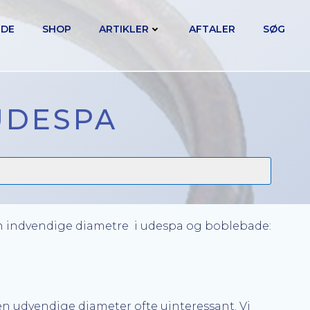
IDE
SHOP
ARTIKLER
AFTALER
SØG
 UDESPA
en indvendige diametre i udespa og boblebade:
den udvendige diameter ofte uinteressant. Vi