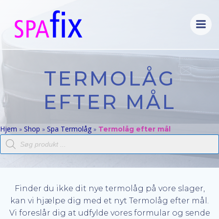
Videre
til
indhold
TERMOLÅG
EFTER MÅL
Hjem
Shop
Spa Termolåg
»
»
»
Termolåg efter mål
Products
search
Finder du ikke dit nye termolåg på vore slager,
kan vi hjælpe dig med et nyt Termolåg efter mål.
Vi foreslår dig at udfylde vores formular og sende