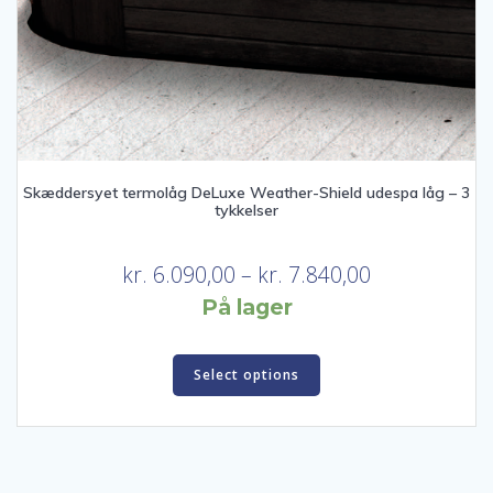
Skæddersyet termolåg DeLuxe Weather-Shield udespa låg – 3
tykkelser
Prisinterval:
kr.
6.090,00
–
kr.
7.840,00
kr. 6.090,00
På lager
til
Dette
kr. 7.840,00
Select options
vare
har
flere
varianter.
Mulighederne