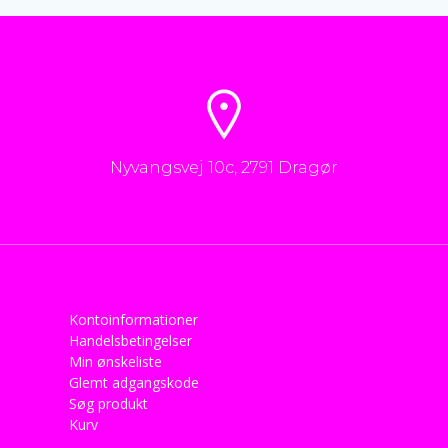
kan
vælges
på
varesiden
Nyvangsvej 10c, 2791 Dragør
Kontoinformationer
Handelsbetingelser
Min ønskeliste
Glemt adgangskode
Søg produkt
Kurv