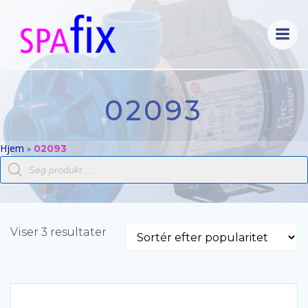
Videre
til
indhold
02093
Hjem
»
02093
Products
search
Sorteret
Viser 3 resultater
efter
popularitet