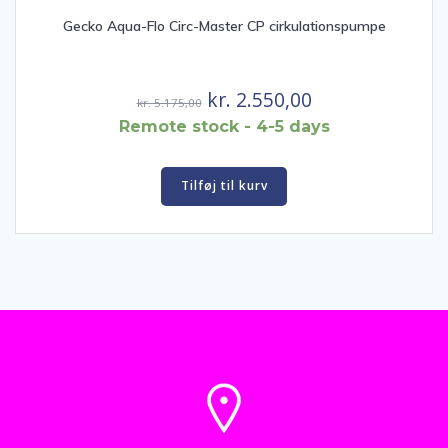
Gecko Aqua-Flo Circ-Master CP cirkulationspumpe
Den
Den
kr.
2.550,00
kr.
5.175,00
oprindelige
aktuelle
Remote stock - 4-5 days
pris
pris
var:
er:
Tilføj til kurv
kr. 5.175,00.
kr. 2.550,00.