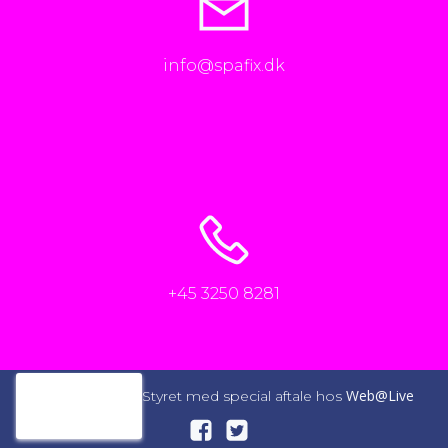
info@spafix.dk
+45 3250 8281
Web@Live
© 2026 SpaFix. Styret med special aftale hos