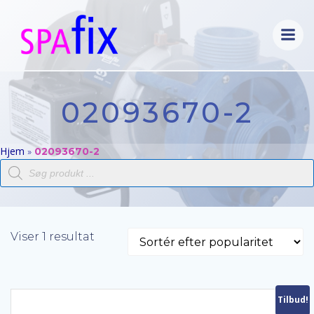
Videre
til
indhold
02093670-2
Hjem
»
02093670-2
Products
search
Viser 1 resultat
Tilbud!