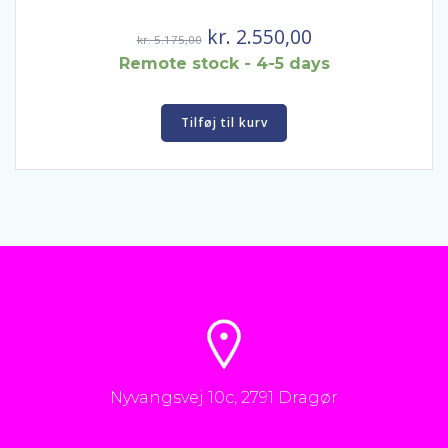
Den
Den
kr.
2.550,00
kr.
5.175,00
oprindelige
aktuelle
Remote stock - 4-5 days
pris
pris
var:
er:
Tilføj til kurv
kr. 5.175,00.
kr. 2.550,00.
Nyvangsvej 10c, 2791 Dragør