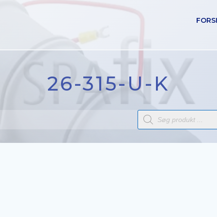
FORS
26-315-U-K
Products
search