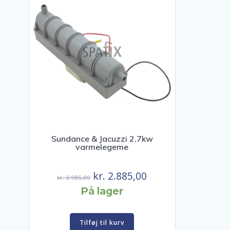
Sundance & Jacuzzi 2.7kw
varmelegeme
Den
Den
kr.
2.885,00
kr.
3.985,00
oprindelige
aktuelle
På lager
pris
pris
var:
er:
Tilføj til kurv