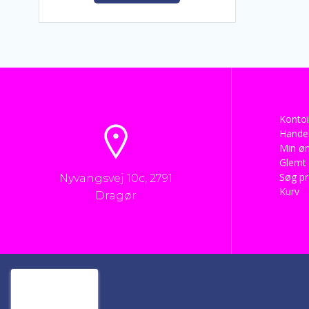
kr. 3.985,00.
kr. 2.885,00.
Kontoi
Handel
Min øn
Glemt
Søg p
Nyvangsvej 10c, 2791
Kurv
Dragør