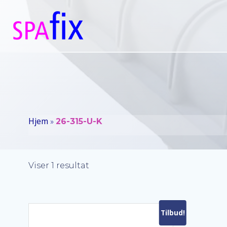
Videre
til
indhold
Hjem
»
26-315-U-K
Viser 1 resultat
Tilbud!