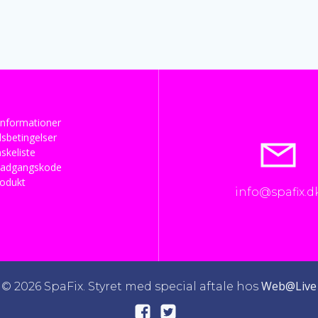
nformationer
sbetingelser
skeliste
 adgangskode
rodukt
info@spafix.d
Web@Live
© 2026 SpaFix. Styret med special aftale hos