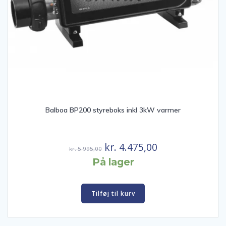
Balboa BP200 styreboks inkl 3kW varmer
Den
Den
kr.
4.475,00
kr.
5.995,00
oprindelige
aktuelle
På lager
pris
pris
var:
er:
Tilføj til kurv
kr. 5.995,00.
kr. 4.475,00.