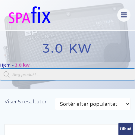
Videre
til
indhold
3.0 KW
Hjem
»
3.0 kw
Products
search
Sorteret
Viser 5 resultater
efter
popularitet
Tilbud!