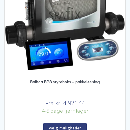
Balboa BP8 styreboks – pakkeløsning
Fra
kr.
4.921,44
4-5 dage fjernlager
Vælg muligheder