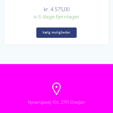
kr.
4.575,00
4-5 dage fjernlager
Dette
vare
Vælg muligheder
har
flere
varianter.
Mulighederne
kan
vælges
på
varesiden
Nyvangsvej 10c, 2791 Dragør