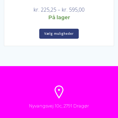
Prisinterval:
kr.
225,25
–
kr.
595,00
kr. 225,25
På lager
til
Dette
kr. 595,00
Vælg muligheder
vare
har
flere
varianter.
Mulighederne
kan
vælges
på
varesiden
Nyvangsvej 10c, 2791 Dragør