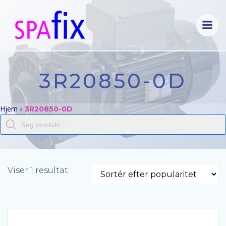
Videre
til
indhold
3R20850-0D
Hjem
»
3R20850-0D
Products
search
Viser 1 resultat