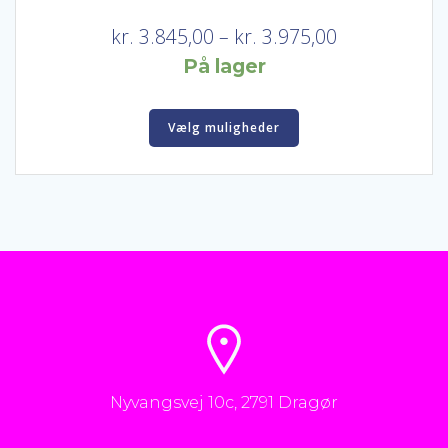
Prisinterval:
kr.
3.845,00
–
kr.
3.975,00
kr. 3.845,00
På lager
til
Dette
kr. 3.975,00
Vælg muligheder
vare
har
flere
varianter.
Mulighederne
kan
vælges
på
varesiden
Nyvangsvej 10c, 2791 Dragør