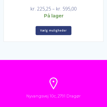
Prisinterval:
kr.
225,25
–
kr.
595,00
kr. 225,25
På lager
til
Dette
kr. 595,00
Vælg muligheder
vare
har
flere
varianter.
Mulighederne
kan
vælges
på
varesiden
Nyvangsvej 10c, 2791 Dragør