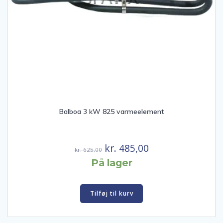
Balboa 3 kW 825 varmeelement
Den
Den
kr.
485,00
kr.
625,00
oprindelige
aktuelle
På lager
pris
pris
var:
er:
Tilføj til kurv
kr. 625,00.
kr. 485,00.