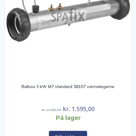
Balboa 3 kW M7 standard 58107 varmelegeme
Den
Den
kr.
1.595,00
kr.
2.185,00
oprindelige
aktuelle
På lager
pris
pris
var:
er: