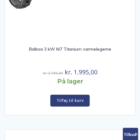
Balboa 3 kW M7 Titanium varmelegeme
Den
Den
kr.
1.995,00
kr.
2.745,00
oprindelige
aktuelle
På lager
pris
pris
var:
er:
Tilføj til kurv
kr. 2.745,00.
kr. 1.995,00.
Tilbud!