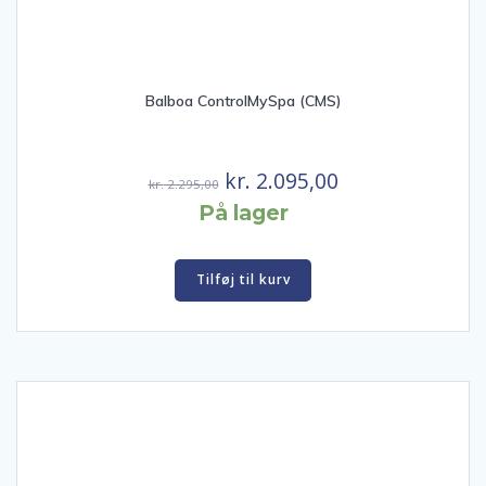
Balboa ControlMySpa (CMS)
Den
Den
kr.
2.095,00
kr.
2.295,00
oprindelige
aktuelle
På lager
pris
pris
var:
er:
Tilføj til kurv
kr. 2.295,00.
kr. 2.095,00.