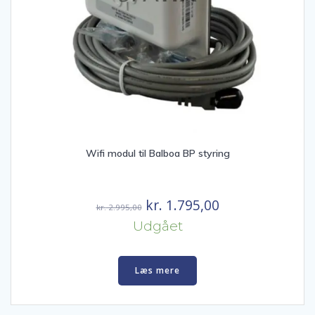
Wifi modul til Balboa BP styring
Den
Den
kr.
1.795,00
kr.
2.995,00
oprindelige
aktuelle
Udgået
pris
pris
var:
er:
Læs mere
kr. 2.995,00.
kr. 1.795,00.