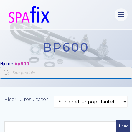
Videre
til
indhold
BP600
Hjem
»
bp600
Products
search
Sorteret
Viser 10 resultater
efter
popularitet
Tilbud!