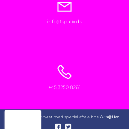
info@spafix.dk
+45 3250 8281
Web@Live
© 2026 SpaFix. Styret med special aftale hos