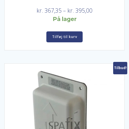
Prisinterval:
kr.
367,35
–
kr.
395,00
kr. 367,35
På lager
til
kr. 395,00
Tilføj til kurv
Tilbud!