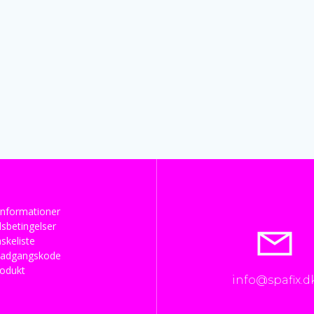
nformationer
sbetingelser
skeliste
 adgangskode
rodukt
info@spafix.d