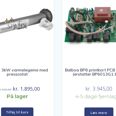
a 3kW varmelegeme med
Balboa BP8 printkort PCB
pressostat
(erstatter BP6013G1 
Den
Den
kr.
1.895,00
kr.
3.945,00
.165,00
oprindelige
aktuelle
På lager
4-5 dage fjernla
pris
pris
var:
er:
Tilføj til kurv
Læs mere