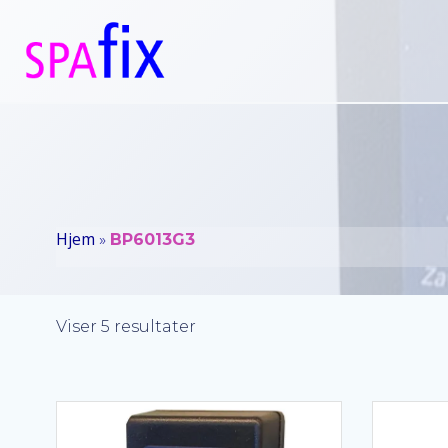
Videre
til
indhold
Hjem
»
BP6013G3
Sorteret
Viser 5 resultater
efter
popularitet