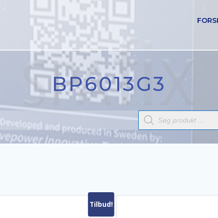
FORS
BP6013G3
Products
search
Tilbud!