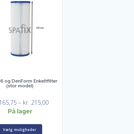
r 6 og DenForm Enkeltfilter
(stor model)
Prisinterval:
165,75
–
kr.
215,00
kr. 165,75
På lager
til
Dette
kr. 215,00
Vælg muligheder
vare