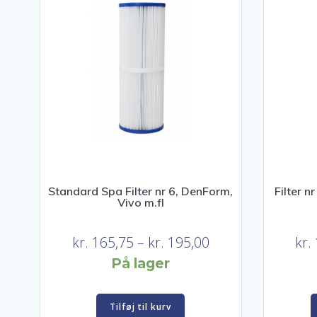
Standard Spa Filter nr 6, DenForm,
Filter n
Vivo m.fl
Prisinterval:
kr.
165,75
–
kr.
195,00
kr.
kr. 165,75
På lager
til
kr. 195,00
Tilføj til kurv