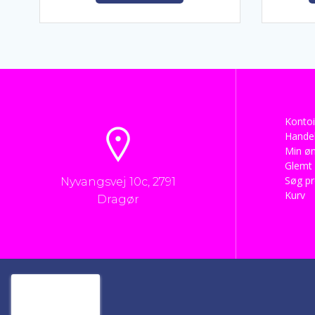
Kontoi
Handel
Min øn
Glemt
Søg p
Nyvangsvej 10c, 2791
Kurv
Dragør