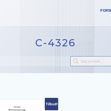
FORS
C-4326
Products
search
Tilbud!