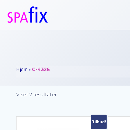
Videre
til
indhold
Hjem
»
C-4326
Sorteret
Viser 2 resultater
efter
popularitet
Tilbud!