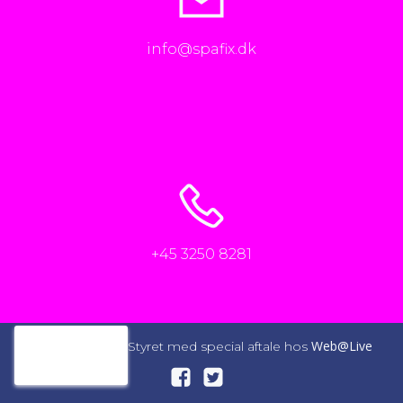
info@spafix.dk
+45 3250 8281
Web@Live
© 2026 SpaFix. Styret med special aftale hos