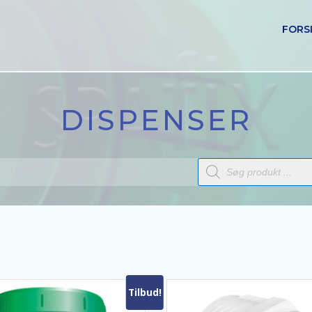
FORS
DISPENSER
Products
search
Tilbud!