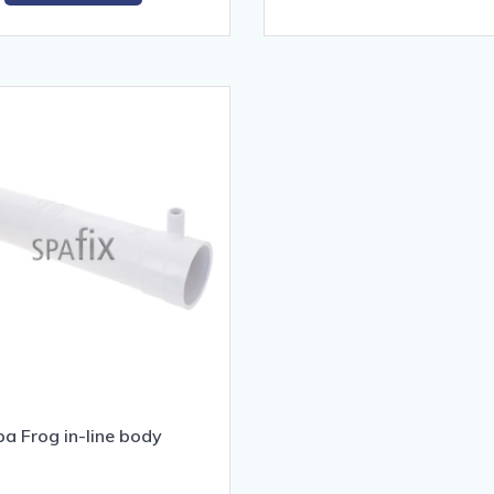
kr. 543,00.
kr. 495,00.
pa Frog in-line body