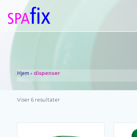
Videre
til
indhold
Hjem
»
dispenser
Sorteret
Viser 6 resultater
efter
popularitet