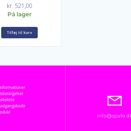
kr.
521,00
På lager
Tilføj til kurv
nformationer
sbetingelser
skeliste
 adgangskode
rodukt
info@spafix.d