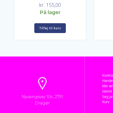
kr.
155,00
På lager
Tilføj til kurv
Kontoi
Handel
Min øn
Glemt
Søg p
Nyvangsvej 10c, 2791
Kurv
Dragør