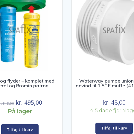
og flyder – komplet med
Waterway pumpe union 
eral og Bromin patron
gevind til 1.5″ F muffe (
Den
Den
kr.
495,00
kr.
48,00
r.
543,00
oprindelige
aktuelle
På lager
4-5 dage fjernlag
pris
pris
var:
er:
Tilføj til kurv
Tilføj til kurv