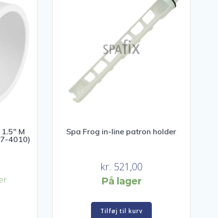
1.5″ M
Spa Frog in-line patron holder
417-4010)
kr.
521,00
er
På lager
Tilføj til kurv