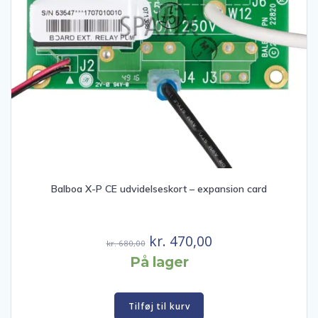
Balboa X-P CE udvidelseskort – expansion card
Den
Den
kr.
470,00
kr.
680,00
oprindelige
aktuelle
På lager
pris
pris
var:
er:
Tilføj til kurv