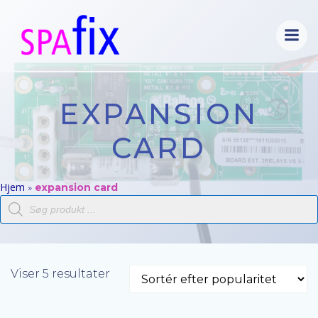
Videre
til
indhold
EXPANSION
CARD
Hjem
»
expansion card
Products
search
Sorteret
Viser 5 resultater
efter
popularitet