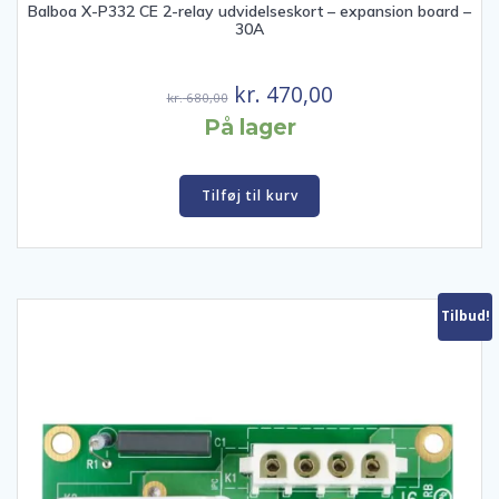
Balboa X-P332 CE 2-relay udvidelseskort – expansion board –
30A
Den
Den
kr.
470,00
kr.
680,00
oprindelige
aktuelle
På lager
pris
pris
var:
er:
Tilføj til kurv
kr. 680,00.
kr. 470,00.
Tilbud!