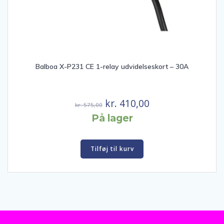
Balboa X-P231 CE 1-relay udvidelseskort – 30A
Den
Den
kr.
410,00
kr.
575,00
oprindelige
aktuelle
På lager
pris
pris
var:
er:
Tilføj til kurv
kr. 575,00.
kr. 410,00.