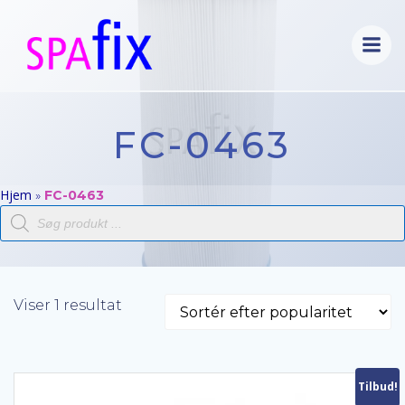
Videre
til
indhold
FC-0463
Hjem
»
FC-0463
Products
search
Viser 1 resultat
Tilbud!