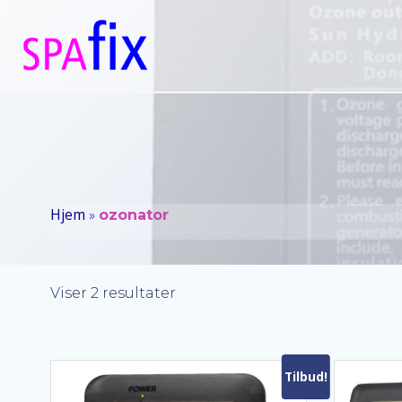
Videre
til
indhold
Hjem
»
ozonator
Sorteret
Viser 2 resultater
efter
popularitet
Tilbud!