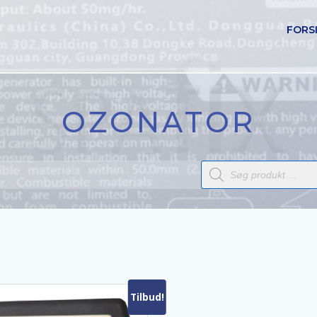
FORS
OZONATOR
Products
search
Tilbud!