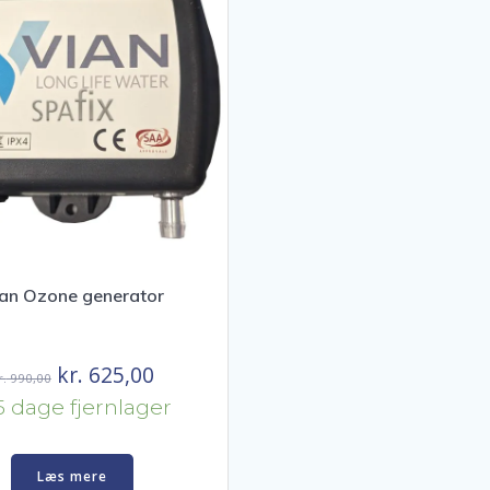
an Ozone generator
Den
Den
kr.
625,00
r.
990,00
oprindelige
aktuelle
5 dage fjernlager
pris
pris
var:
er:
Læs mere