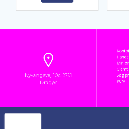
kr. 1.295,00.
kr. 895,00.
Kontoi
Handel
Min øn
Glemt
Søg p
Nyvangsvej 10c, 2791
Kurv
Dragør