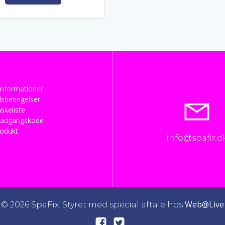
kr. 990,00.
kr. 625,00.
nformationer
sbetingelser
skeliste
 adgangskode
rodukt
info@spafix.d
Web@Live
© 2026 SpaFix. Styret med special aftale hos