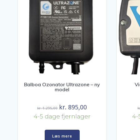
Balboa Ozonator Ultrazone – ny
Vi
model
Den
Den
kr.
895,00
kr.
1.295,00
k
oprindelige
aktuelle
4-5 dage fjernlager
4-
pris
pris
var:
er:
Læs mere