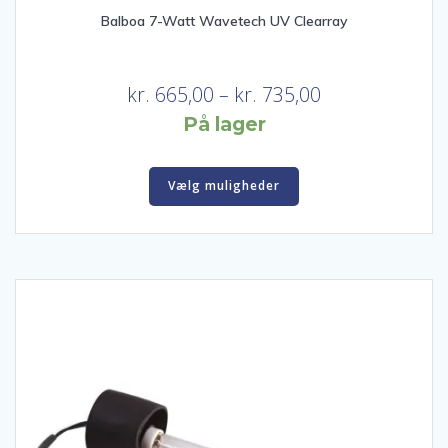
Balboa 7-Watt Wavetech UV Clearray
Prisinterval:
kr.
665,00
–
kr.
735,00
kr. 665,00
På lager
til
Dette
kr. 735,00
Vælg muligheder
vare
har
flere
varianter.
Mulighederne
kan
vælges
på
varesiden