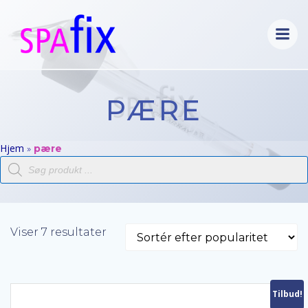
Videre
til
indhold
PÆRE
Hjem
»
pære
Products
search
Sorteret
Viser 7 resultater
efter
popularitet
Tilbud!