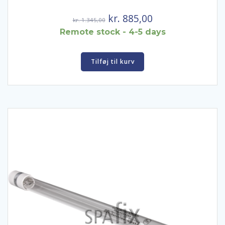
Den
Den
kr.
885,00
kr.
1.345,00
oprindelige
aktuelle
Remote stock - 4-5 days
pris
pris
var:
er:
Tilføj til kurv
kr. 1.345,00.
kr. 885,00.