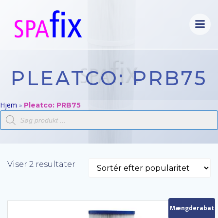
Videre
til
indhold
PLEATCO: PRB75
Hjem
»
Pleatco: PRB75
Products
search
Sorteret
Viser 2 resultater
efter
popularitet
Mængderabat