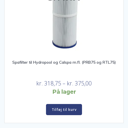
Spafilter til Hydropool og Calspa m.fl. (PRB75 og RTL75)
Prisinterval:
kr.
318,75
–
kr.
375,00
kr. 318,75
På lager
til
kr. 375,00
Tilføj til kurv