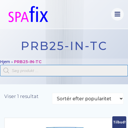
Videre
til
indhold
PRB25-IN-TC
Hjem
»
PRB25-IN-TC
Products
search
Viser 1 resultat
Tilbud!