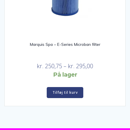
Marquis Spa – E-Series Microban filter
Prisinterval:
kr.
250,75
–
kr.
295,00
kr. 250,75
På lager
til
kr. 295,00
Tilføj til kurv