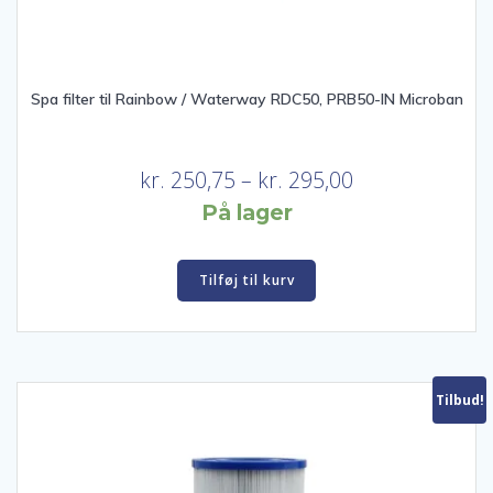
Spa filter til Rainbow / Waterway RDC50, PRB50-IN Microban
Prisinterval:
kr.
250,75
–
kr.
295,00
kr. 250,75
På lager
til
kr. 295,00
Tilføj til kurv
Tilbud!