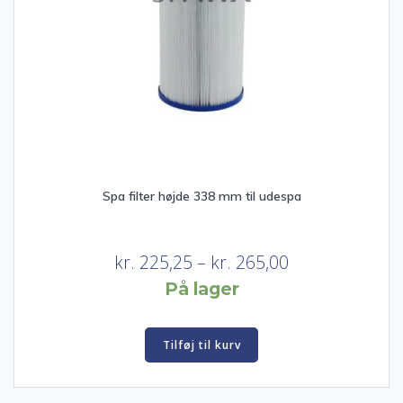
Spa filter højde 338 mm til udespa
Prisinterval:
kr.
225,25
–
kr.
265,00
kr. 225,25
På lager
til
kr. 265,00
Tilføj til kurv