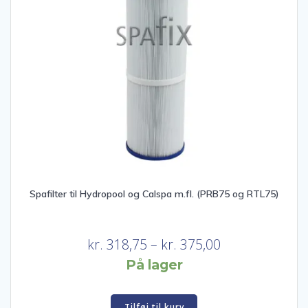
Spafilter til Hydropool og Calspa m.fl. (PRB75 og RTL75)
Prisinterval:
kr.
318,75
–
kr.
375,00
kr. 318,75
På lager
til
kr. 375,00
Tilføj til kurv