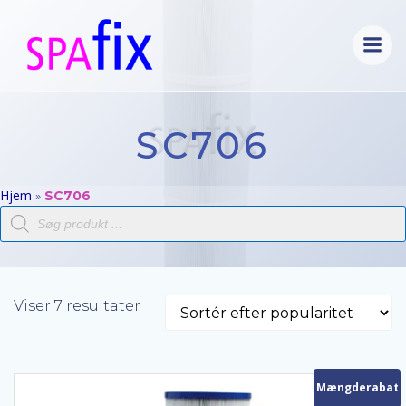
Videre
til
indhold
SC706
Hjem
»
SC706
Products
search
Sorteret
Viser 7 resultater
efter
popularitet
Mængderabat