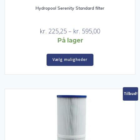
Hydropool Serenity Standard filter
Prisinterval:
kr.
225,25
–
kr.
595,00
kr. 225,25
På lager
til
Dette
kr. 595,00
Vælg muligheder
vare
har
flere
varianter.
Mulighederne
Tilbud!
kan
vælges
på
varesiden