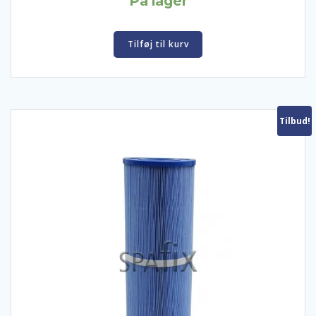
På lager
til
kr. 265,00
Tilføj til kurv
Tilbud!