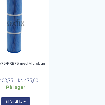
RA75/PRB75 med Microban
Prisinterval:
403,75
–
kr.
475,00
kr. 403,75
På lager
til
kr. 475,00
Tilføj til kurv