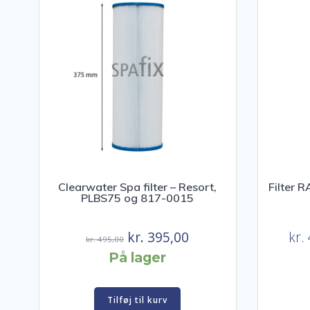
Clearwater Spa filter – Resort,
Filter 
PLBS75 og 817-0015
Den
Den
kr.
395,00
kr.
kr.
495,00
oprindelige
aktuelle
På lager
pris
pris
var:
er:
Tilføj til kurv