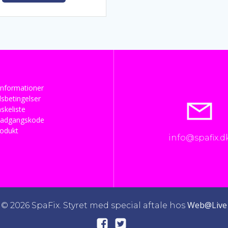
nformationer
sbetingelser
skeliste
 adgangskode
rodukt
info@spafix.d
Web@Live
© 2026 SpaFix. Styret med special aftale hos