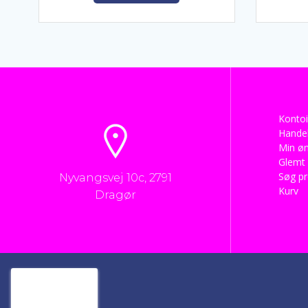
kr. 495,00.
kr. 395,00.
Kontoi
Handel
Min øn
Glemt
Søg p
Nyvangsvej 10c, 2791
Kurv
Dragør