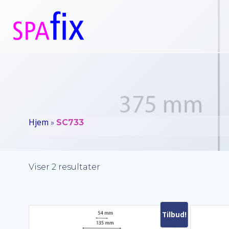
Videre
til
indhold
Hjem
»
SC733
Sorteret
Viser 2 resultater
efter
popularitet
Tilbud!