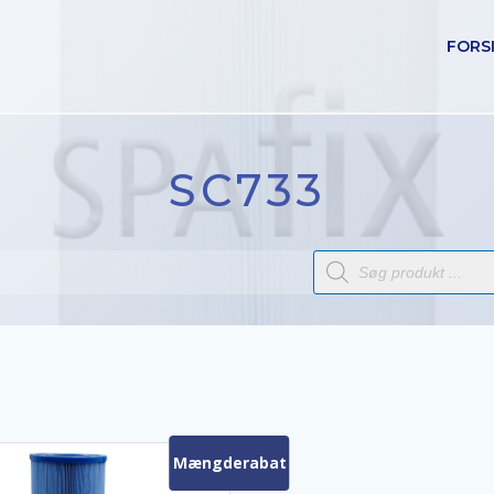
FORS
SC733
Products
search
Mængderabat