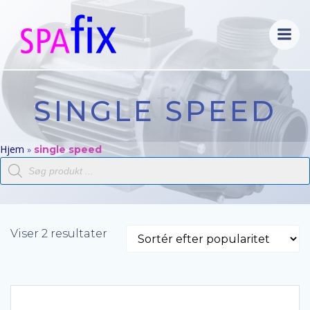
Videre
til
indhold
SINGLE SPEED
Hjem
»
single speed
Products
search
Sorteret
Viser 2 resultater
efter
popularitet