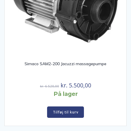
Simaco SAM2-200 Jacuzzi massagepumpe
Den
Den
kr.
5.500,00
kr.
6.520,00
oprindelige
aktuelle
På lager
pris
pris
var:
er:
Tilføj til kurv
kr. 6.520,00.
kr. 5.500,00.