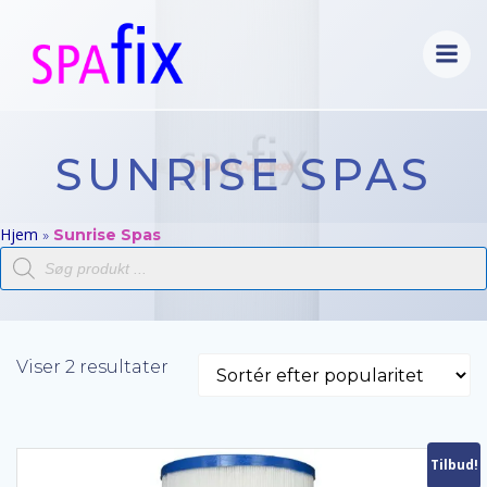
Videre
til
indhold
SUNRISE SPAS
Hjem
»
Sunrise Spas
Products
search
Sorteret
Viser 2 resultater
efter
popularitet
Tilbud!