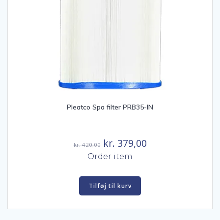
Pleatco Spa filter PRB35-IN
Den
Den
kr.
379,00
kr.
420,00
oprindelige
aktuelle
Order item
pris
pris
var:
er:
Tilføj til kurv
kr. 420,00.
kr. 379,00.