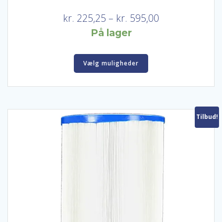
Prisinterval:
kr.
225,25
–
kr.
595,00
kr. 225,25
På lager
til
Dette
kr. 595,00
Vælg muligheder
vare
har
flere
varianter.
Mulighederne
Tilbud!
kan
vælges
på
varesiden