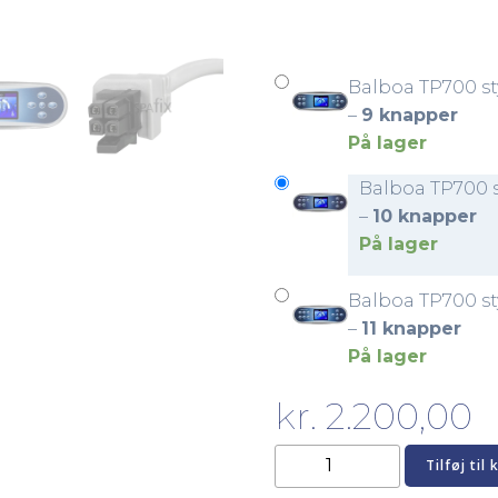
Balboa TP700 s
–
9 knapper
På lager
Balboa TP700 
–
10 knapper
På lager
Balboa TP700 s
–
11 knapper
På lager
kr.
2.200,00
Balboa
Tilføj til 
TP700