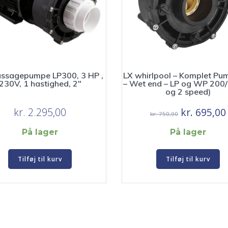
ssagepumpe LP300, 3 HP ,
LX whirlpool – Komplet Pu
230V, 1 hastighed, 2″
– Wet end – LP og WP 200/
og 2 speed)
Den
kr.
2.295,00
kr.
695,00
kr.
750,00
oprindelig
På lager
På lager
pris
var:
Tilføj til kurv
Tilføj til kurv
kr. 750,00.