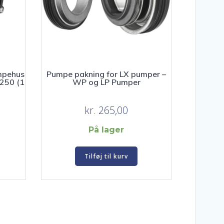
mpehus
Pumpe pakning for LX pumper –
250 (1
WP og LP Pumper
Den
kr.
265,00
e
aktuelle
På lager
pris
er:
Tilføj til kurv
kr. 695,00.