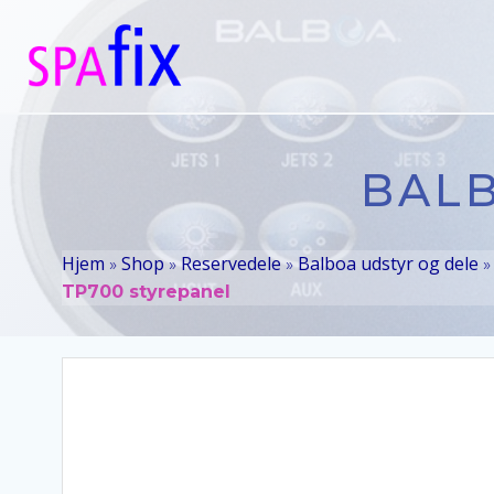
Videre
til
indhold
BALB
Hjem
Shop
Reservedele
Balboa udstyr og dele
»
»
»
TP700 styrepanel