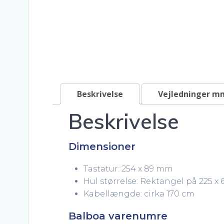
Beskrivelse
Vejledninger m
Beskrivelse
Dimensioner
Tastatur: 254 x 89 mm
Hul størrelse: Rektangel på 225 x
Kabellængde: cirka 170 cm
Balboa varenumre