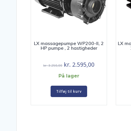
LX massagepumpe WP200-II, 2
LX ma
HP pumpe , 2 hastigheder
Den
Den
kr.
2.595,00
kr.
3.250,00
oprindelige
aktuelle
På lager
pris
pris
var:
er:
Tilføj til kurv
kr. 3.250,00.
kr. 2.595,00.