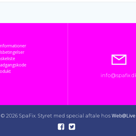
nformationer
sbetingelser
skeliste
 adgangskode
rodukt
info@spafix.d
Web@Live
© 2026 SpaFix. Styret med special aftale hos