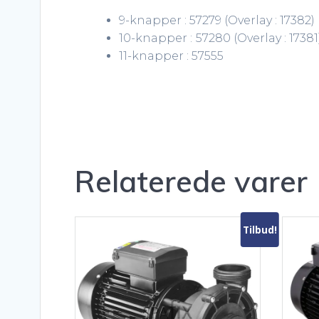
9-knapper : 57279 (Overlay : 17382)
10-knapper :
57280 (Overlay : 17381
11-knapper : 57555
Relaterede varer
Tilbud!