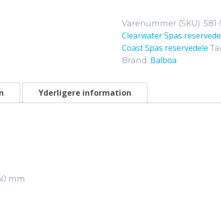
styrepanel
antal
Varenummer (SKU):
581
Clearwater Spas reservede
Coast Spas reservedele
Ta
Balboa
Brand:
m
Yderligere information
 60 mm