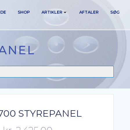
IDE
SHOP
ARTIKLER
AFTALER
SØG
PANEL
700 STYREPANEL