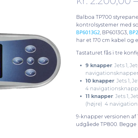
kr.
2.200,00
Balboa TP700 styrepane
kontrolsystemer med sof
BP6013G2
BP2
, BP6013G3,
har et 170 cm kabel og et
Tastaturet fås i tre konf
9 knapper
: Jets 1, 
navigationsknapper 
10 knapper
: Jets 1, 
4 navigationsknappe
11 knapper
: Jets 1, 
(højre) 4 navigatio
9-knapper versionen af 
udgåede TP800. Begge 