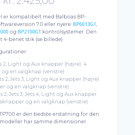
Prisinterval:
–
kr.
2.425,00
kr. 2.200,00
l er kompatibelt med Balboas BP-
BP6013G1
twareversion 7.0 eller nyere:
,
til
000
BP2100G1
og
kontrolsystemer. Den
 4-benet stik (se billede).
kr. 2.425,00
igurationer:
Jets 2, Light og Aux knapper (højre) 4
og en valgknap (venstre)
Jets 2, Jets 3, Light og Aux knapper (højre)
r og en valgknap (venstre)
Jets 2, Jets 3, Jets 4, Light og Aux knapper
nsknapper og en valgknap (venstre)
​​TP700 er den bedste erstatning for den
modeller har samme dimensioner.