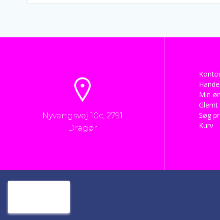
Kontoi
Handel
Min øn
Glemt
Søg p
Nyvangsvej 10c, 2791
Kurv
Dragør