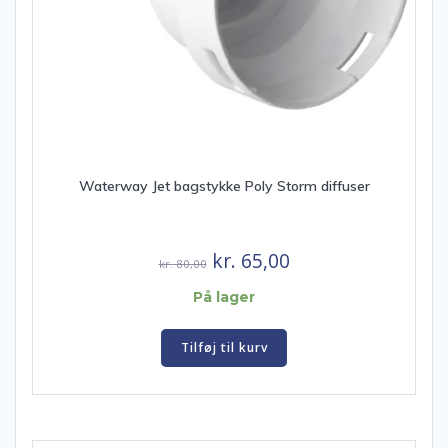
Waterway Jet bagstykke Poly Storm diffuser
Den
Den
kr.
65,00
kr.
80,00
oprindelige
aktuelle
På lager
pris
pris
var:
er:
Tilføj til kurv
kr. 80,00.
kr. 65,00.