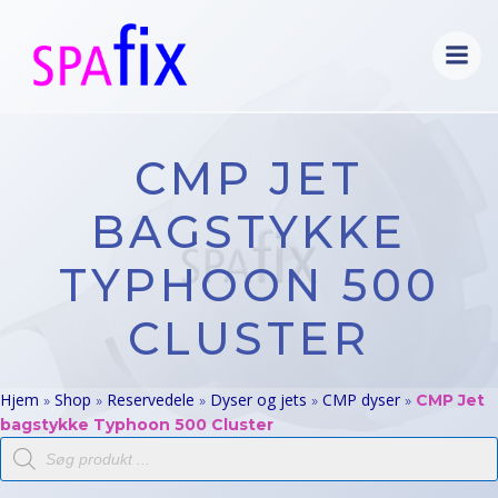
Videre
til
indhold
CMP JET
BAGSTYKKE
TYPHOON 500
CLUSTER
Hjem
Shop
Reservedele
Dyser og jets
CMP dyser
»
»
»
»
»
CMP Jet
bagstykke Typhoon 500 Cluster
Products
search