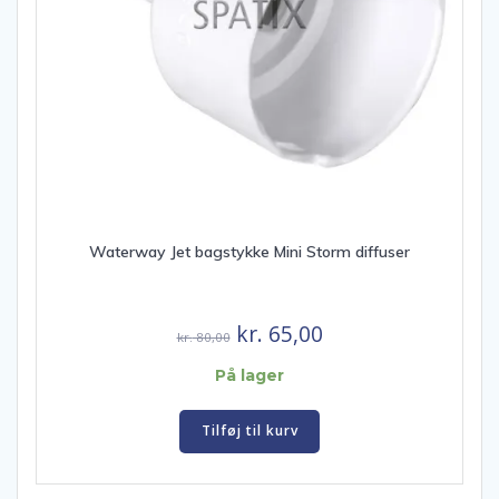
Waterway Jet bagstykke Mini Storm diffuser
Den
Den
kr.
65,00
kr.
80,00
oprindelige
aktuelle
På lager
pris
pris
var:
er:
Tilføj til kurv
kr. 80,00.
kr. 65,00.