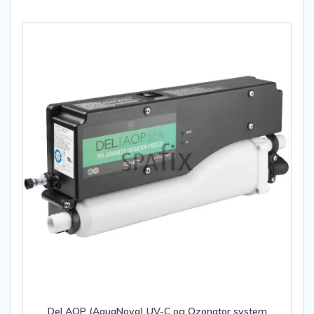
Del AOP (AquaNova) UV-C og Ozonator system