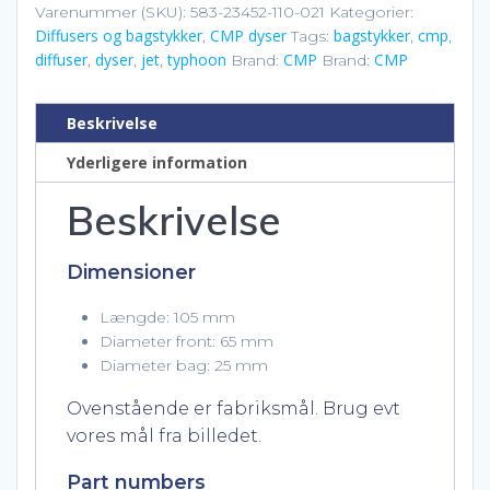
Typhoon
Varenummer (SKU):
583-23452-110-021
Kategorier:
Diffusers og bagstykker
CMP dyser
bagstykker
cmp
500
,
Tags:
,
,
diffuser
dyser
jet
typhoon
CMP
CMP
,
,
,
Brand:
Brand:
Cluster
antal
Beskrivelse
Yderligere information
Beskrivelse
Dimensioner
Længde: 105 mm
Diameter front: 65 mm
Diameter bag: 25 mm
Ovenstående er fabriksmål. Brug evt
vores mål fra billedet.
Part numbers