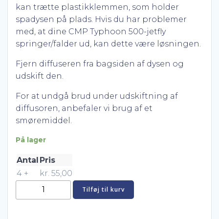
kan trætte plastikklemmen, som holder
spadysen på plads. Hvis du har problemer
med, at dine CMP Typhoon 500-jetfly
springer/falder ud, kan dette være løsningen.
Fjern diffuseren fra bagsiden af ​​dysen og
udskift den.
For at undgå brud under udskiftning af
diffusoren, anbefaler vi brug af et
smøremiddel.
På lager
Antal
Pris
4 +
kr.
55,00
CMP
Tilføj til kurv
Jet
bagstykke