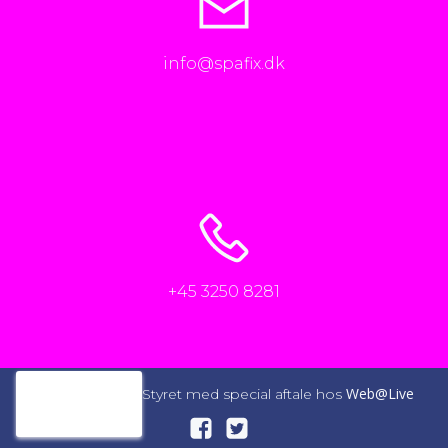
info@spafix.dk
+45 3250 8281
Web@Live
© 2026 SpaFix. Styret med special aftale hos