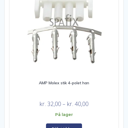
AMP Molex stik 4-polet han
Prisinterval:
kr.
32,00
–
kr.
40,00
kr. 32,00
På lager
til
kr. 40,00