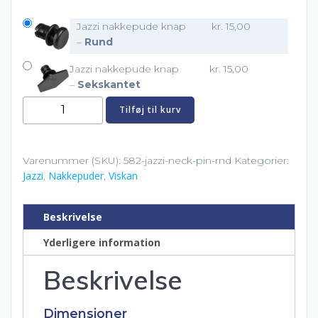
Jazzi nakkepude knap
kr.
15,00
–
Rund
Jazzi nakkepude knap
kr.
15,00
–
Sekskantet
Jazzi
Tilføj til kurv
nakkepude
knap
antal
Varenummer (SKU):
582-jazzi-neck-pin-rnd
Kategorier:
Jazzi
Nakkepuder
Viskan
,
,
Beskrivelse
Yderligere information
Beskrivelse
Dimensioner