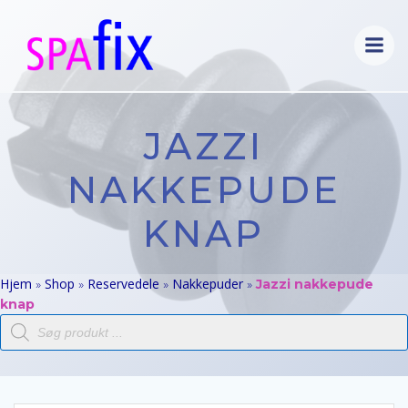
Videre
til
indhold
JAZZI
NAKKEPUDE
KNAP
Hjem
Shop
Reservedele
Nakkepuder
»
»
»
»
Jazzi nakkepude
knap
Products
search