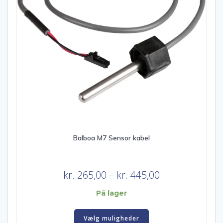
Balboa M7 Sensor kabel
Prisinterval:
kr.
265,00
–
kr.
445,00
kr. 265,00
På lager
til
Dette
kr. 445,00
Vælg muligheder
vare