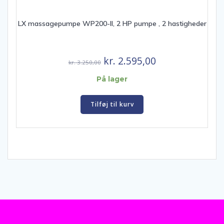
LX massagepumpe WP200-II, 2 HP pumpe , 2 hastigheder
Den
Den
kr.
2.595,00
kr.
3.250,00
oprindelige
aktuelle
På lager
pris
pris
var:
er:
Tilføj til kurv
kr. 3.250,00.
kr. 2.595,00.