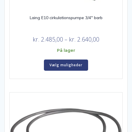
Laing E10 cirkulationspumpe 3/4″ barb
Prisinterval:
kr.
2.485,00
–
kr.
2.640,00
kr. 2.485,00
På lager
til
Dette
kr. 2.640,00
Vælg muligheder
vare
har
flere
varianter.
Mulighederne
kan
vælges
på
varesiden