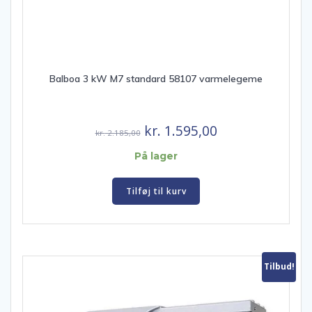
Balboa 3 kW M7 standard 58107 varmelegeme
Den
Den
kr.
1.595,00
kr.
2.185,00
oprindelige
aktuelle
På lager
pris
pris
var:
er:
Tilføj til kurv
kr. 2.185,00.
kr. 1.595,00.
Tilbud!