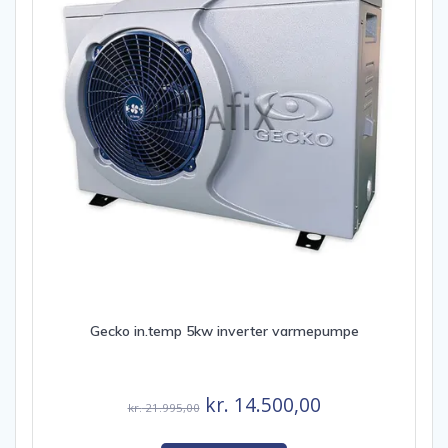
Gecko in.temp 5kw inverter varmepumpe
Den
Den
kr.
14.500,00
kr.
21.995,00
oprindelige
aktuelle