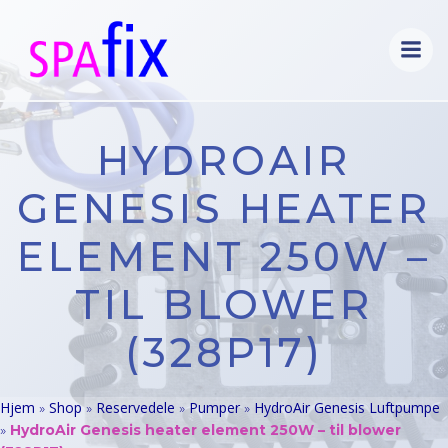
Videre
til
indhold
HYDROAIR
GENESIS HEATER
ELEMENT 250W –
TIL BLOWER
(328P17)
Hjem
Shop
Reservedele
Pumper
HydroAir Genesis Luftpumpe
»
»
»
»
»
HydroAir Genesis heater element 250W – til blower