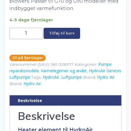
blowers. Passer til G70 og G90 modeller med
indbygget varmefunktion.
4-5 dage fjernlager
HydroAir
Tilføj til kurv
Genesis
heater
element
20 på fjernlager
250W
Pumpe
Varenummer (SKU):
581-328P17
Kategorier:
–
reparationsdele
Varmelegemer og andet
HydroAir Genesis
,
,
til
Luftpumpe
HydroAir
Luftpumpe
Hydro Air
Tags:
,
Brand:
blower
Hydro Air
Brand:
(328P17)
antal
Beskrivelse
Beskrivelse
Heater element til HydroAir