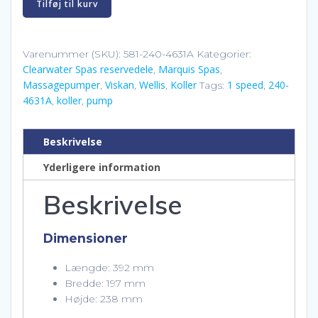
Tilføj til kurv
massagepumpe
1-
hastighed
Varenummer (SKU):
581-240-4631A
Kategorier:
Clearwater Spas reservedele
Marquis Spas
2
,
,
Massagepumper
Viskan
Wellis
Koller
1 speed
240-
,
,
,
Tags:
,
HP
4631A
koller
pump
,
,
antal
Beskrivelse
Yderligere information
Beskrivelse
Dimensioner
Længde: 392 mm
Bredde: 197 mm
Højde: 238 mm