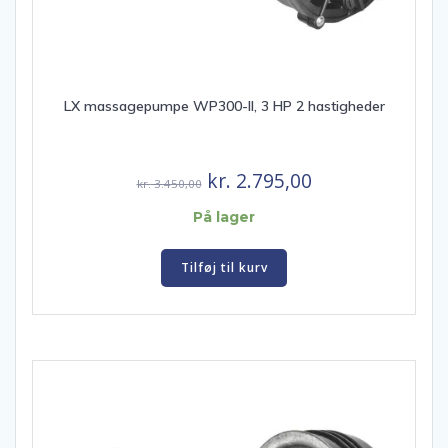
LX massagepumpe WP300-II, 3 HP 2 hastigheder
Den
Den
kr.
2.795,00
kr.
3.450,00
oprindelige
aktuelle
På lager
pris
pris
var:
er:
Tilføj til kurv
kr. 3.450,00.
kr. 2.795,00.