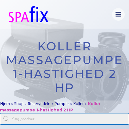
Videre
til
indhold
KOLLER
MASSAGEPUMPE
1-HASTIGHED 2
HP
Hjem
Shop
Reservedele
Pumper
Koller
»
»
»
»
»
Koller
massagepumpe 1-hastighed 2 HP
Products
search