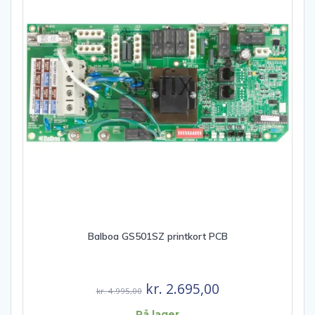
Balboa GS501SZ printkort PCB
Den
Den
kr.
2.695,00
kr.
4.995,00
oprindelige
aktuelle
På lager