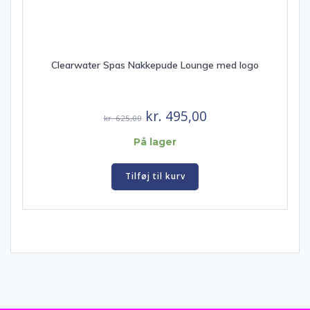
Clearwater Spas Nakkepude Lounge med logo
Den
Den
kr.
495,00
kr.
625,00
oprindelige
aktuelle
På lager
pris
pris
var:
er:
Tilføj til kurv
kr. 625,00.
kr. 495,00.