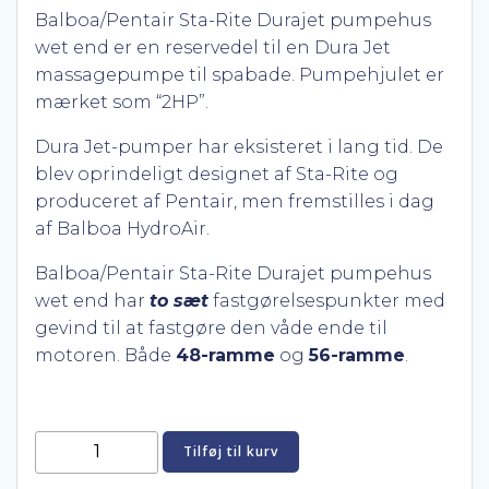
Balboa/Pentair Sta-Rite Durajet pumpehus
wet end er en reservedel til en Dura Jet
massagepumpe til spabade. Pumpehjulet er
mærket som “2HP”.
Dura Jet-pumper har eksisteret i lang tid. De
blev oprindeligt designet af Sta-Rite og
produceret af Pentair, men fremstilles i dag
af Balboa HydroAir.
Balboa/Pentair Sta-Rite Durajet pumpehus
wet end har
to sæt
fastgørelsespunkter med
gevind til at fastgøre den våde ende til
motoren. Både
48-ramme
og
56-ramme
.
Balboa/Pentair
Tilføj til kurv
Sta-