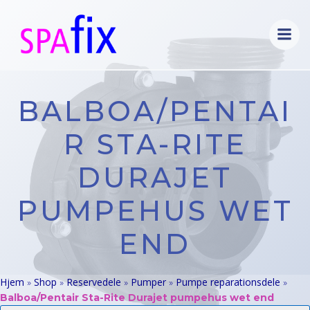
Videre
til
indhold
BALBOA/PENTAI
R STA-RITE
DURAJET
PUMPEHUS WET
END
Hjem
Shop
Reservedele
Pumper
Pumpe reparationsdele
»
»
»
»
»
Balboa/Pentair Sta-Rite Durajet pumpehus wet end
Products