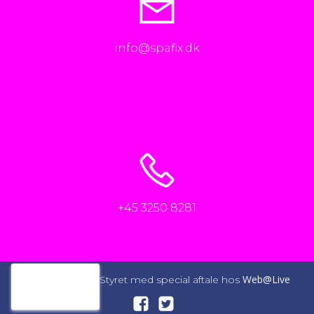
info@spafix.dk
+45 3250 8281
Web@Live
© 2026 SpaFix. Styret med special aftale hos