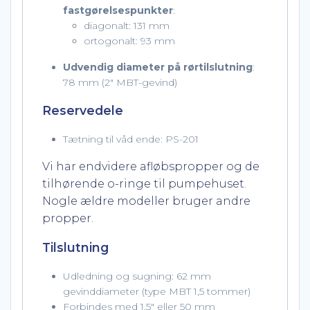
fastgørelsespunkter
:
diagonalt: 131 mm
ortogonalt: 93 mm
Udvendig diameter på rørtilslutning
:
78 mm (2″ MBT-gevind)
Reservedele
Tætning til våd ende: PS-201
Vi har endvidere afløbspropper og de
tilhørende o-ringe til pumpehuset.
Nogle ældre modeller bruger andre
propper.
Tilslutning
Udledning og sugning: 62 mm
gevinddiameter (type MBT 1,5 tommer)
Forbindes med 1,5″ eller 50 mm