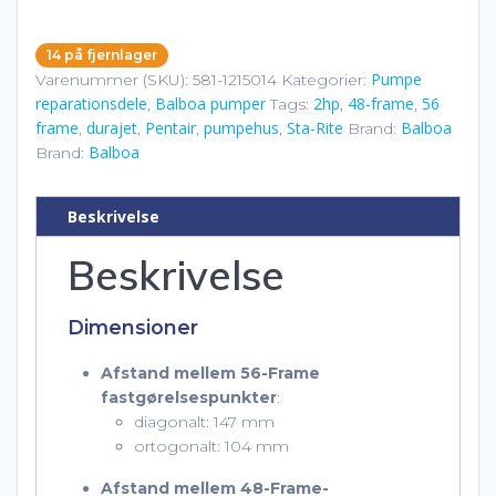
Rite
Durajet
14 på fjernlager
pumpehus
Pumpe
Varenummer (SKU):
581-1215014
Kategorier:
wet
reparationsdele
Balboa pumper
2hp
48-frame
56
,
Tags:
,
,
end
frame
durajet
Pentair
pumpehus
Sta-Rite
Balboa
,
,
,
,
Brand:
antal
Balboa
Brand:
Beskrivelse
Beskrivelse
Dimensioner
Afstand mellem 56-Frame
fastgørelsespunkter
:
diagonalt: 147 mm
ortogonalt: 104 mm
Afstand mellem 48-Frame-