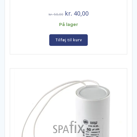
Den
Den
kr.
40,00
kr.
50,00
oprindelige
aktuelle
På lager
pris
pris
var:
er:
Tilføj til kurv
kr. 50,00.
kr. 40,00.