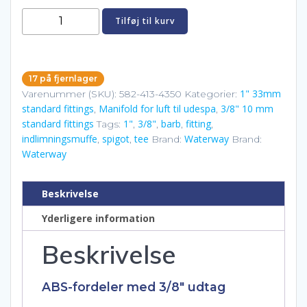
1"
Tilføj til kurv
F
T-
stykke
17 på fjernlager
med
1" 33mm
Varenummer (SKU):
582-413-4350
Kategorier:
3/8"
standard fittings
Manifold for luft til udespa
3/8" 10 mm
,
,
ribbet
standard fittings
1"
3/8"
barb
fitting
Tags:
,
,
,
,
udtag
indlimningsmuffe
spigot
tee
Waterway
,
,
Brand:
Brand:
(413-
Waterway
4350)
antal
Beskrivelse
Yderligere information
Beskrivelse
ABS-fordeler med 3/8″ udtag