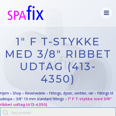
Videre
til
indhold
1″ F T-STYKKE
MED 3/8″ RIBBET
UDTAG (413-
4350)
Hjem
Shop
Reservedele
Fittings, dyser, ventiler, rør
Fittings til
»
»
»
»
udespa
3/8" 10 mm standard fittings
»
»
1″ F T-stykke med 3/8″
ribbet udtag (413-4350)
Products
search