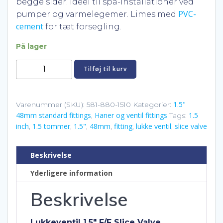
begge sider. Ideel til spa-installationer ved
PVC-
pumper og varmelegemer. Limes med
cement
for tæt forsegling.
På lager
Lukkeventil
Tilføj til kurv
1.5"
F/F
–
1.5"
Varenummer (SKU):
581-880-1510
Kategorier:
48mm standard fittings
Haner og ventil fittings
1.5
Slice
,
Tags:
inch
1.5 tommer
1.5"
48mm
fitting
lukke ventil
slice valve
,
,
,
,
,
,
Valve
(Magic
Plastics
Beskrivelse
/
Yderligere information
Waterway)
antal
Beskrivelse
Lukkeventil 1.5″ F/F Slice Valve