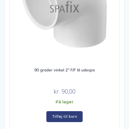
90 grader vinkel 2″ F/F til udespa
kr.
90,00
På lager
Tilføj til kurv