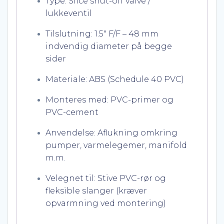
Type: Slice shut-off valve /
lukkeventil
Tilslutning: 1.5″ F/F – 48 mm
indvendig diameter på begge
sider
Materiale: ABS (Schedule 40 PVC)
Monteres med: PVC-primer og
PVC-cement
Anvendelse: Aflukning omkring
pumper, varmelegemer, manifold
m.m.
Velegnet til: Stive PVC-rør og
fleksible slanger (kræver
opvarmning ved montering)