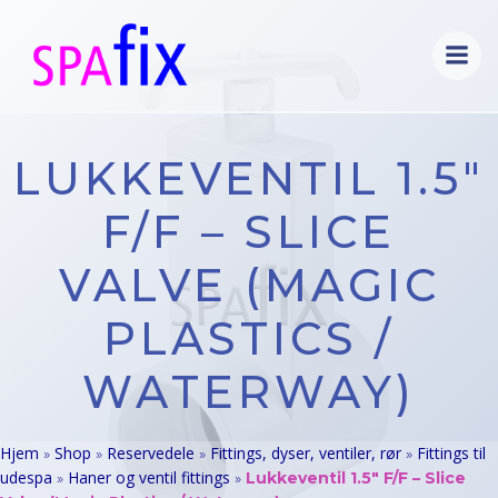
Videre
til
indhold
LUKKEVENTIL 1.5″
F/F – SLICE
VALVE (MAGIC
PLASTICS /
WATERWAY)
Hjem
Shop
Reservedele
Fittings, dyser, ventiler, rør
Fittings til
»
»
»
»
udespa
Haner og ventil fittings
»
»
Lukkeventil 1.5″ F/F – Slice