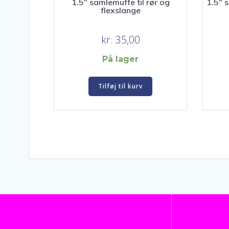
1.5″ samlemuffe til rør og
1.5″ 
flexslange
kr.
35,00
På lager
Tilføj til kurv