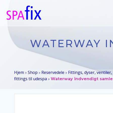
Videre
til
indhold
WATERWAY IN
Hjem
Shop
Reservedele
Fittings, dyser, ventiler,
»
»
»
fittings til udespa
»
Waterway indvendigt samlest