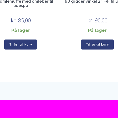
samlemuffe med omløber til
90 grader vinkel 2″ F/F til
udespa
kr.
85,00
kr.
90,00
På lager
På lager
Tilføj til kurv
Tilføj til kurv